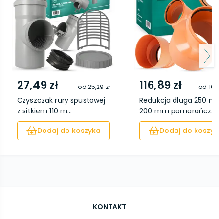
27,49 zł
116,89 zł
od
25,29 zł
od
102
Czyszczak rury spustowej
Redukcja długa 250 m
z sitkiem 110 m...
200 mm pomarańcz...
Dodaj do koszyka
Dodaj do koszyk
KONTAKT