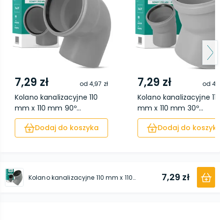
7,29 zł
7,29 zł
od
4,97 zł
od
4,
Kolano kanalizacyjne 110
Kolano kanalizacyjne 11
mm x 110 mm 90º...
mm x 110 mm 30º...
Dodaj do koszyka
Dodaj do koszyk
7,29 zł
Kolano kanalizacyjne 110 mm x 110 mm 67º szare