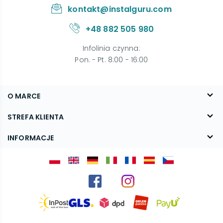
kontakt@instalguru.com
+48 882 505 980
Infolinia czynna
:
Pon. - Pt. 8:00 - 16:00
O MARCE
O nas
STREFA KLIENTA
Blog
FAQ
INFORMACJE
Kontakt
Dostawa
Regulamin
Reklamacje i zwroty
Polityka prywatności
Kariera