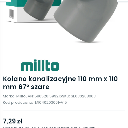
Kolano kanalizacyjne 110 mm x 110
mm 67º szare
Marka:
Millto
EAN:
5905261599216
SKU:
SE030208003
Kod producenta:
MI040203001-V15
7,29 zł