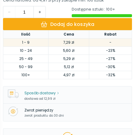
Cena hurtowa: od
4,97 zł
przy zakupie min.
100
sztuk
Dostępne sztuki
: 100+
Dodaj do koszyka
Ilość
Cena
Rabat
1
- 9
7,29 zł
-
10
- 24
5,60 zł
-23%
25
- 49
5,29 zł
-27%
50
- 99
5,12 zł
-30%
100
+
4,97 zł
-32%
Sposób dostawy
dostawa od
12,99 zł
Zwrot pieniędzy
zwrot produktu do 30 dni