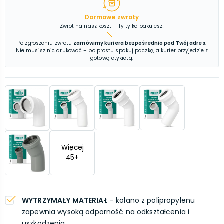
Darmowe zwroty
Zwrot na nasz koszt – Ty tylko pakujesz!
Po zgłoszeniu zwrotu
zamówimy kuriera bezpośrednio pod Twój adres
.
Nie musisz nic drukować – po prostu spakuj paczkę, a kurier przyjedzie z
gotową etykietą.
Więcej
45
+
WYTRZYMAŁY MATERIAŁ
- kolano z polipropylenu
zapewnia wysoką odporność na odkształcenia i
uszkodzenia.