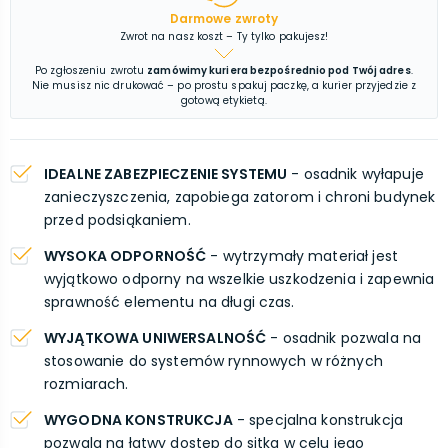
Darmowe zwroty
Zwrot na nasz koszt – Ty tylko pakujesz!
Po zgłoszeniu zwrotu
zamówimy kuriera bezpośrednio pod Twój adres
.
Nie musisz nic drukować – po prostu spakuj paczkę, a kurier przyjedzie z
gotową etykietą.
IDEALNE ZABEZPIECZENIE SYSTEMU
- osadnik wyłapuje
zanieczyszczenia, zapobiega zatorom i chroni budynek
przed podsiąkaniem.
WYSOKA ODPORNOŚĆ
- wytrzymały materiał jest
wyjątkowo odporny na wszelkie uszkodzenia i zapewnia
sprawność elementu na długi czas.
WYJĄTKOWA UNIWERSALNOŚĆ
- osadnik pozwala na
stosowanie do systemów rynnowych w różnych
rozmiarach.
WYGODNA KONSTRUKCJA
- specjalna konstrukcja
pozwala na łatwy dostęp do sitka w celu jego