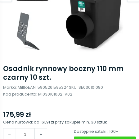
Osadnik rynnowy boczny 110 mm
czarny 10 szt.
Marka:
Millto
EAN:
5905261595324
SKU:
SE030101080
Kod producenta:
MI030101002-V02
175,99 zł
Cena hurtowa: od
161,91 zł
przy zakupie min.
30
sztuk
Dostępne sztuki
: 100+