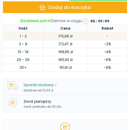
Dodaj do koszyka
Dostawa jutro!
Zamów w ciągu
:
06
:
49
:
08
Ilość
Cena
Rabat
1
- 2
175,99 zł
-
3
- 9
172,47 zł
-2%
10
- 19
168,95 zł
-4%
20
- 29
165,43 zł
-6%
30
+
161,91 zł
-8%
Sposób dostawy
dostawa od
12,99 zł
Zwrot pieniędzy
zwrot produktu do 30 dni