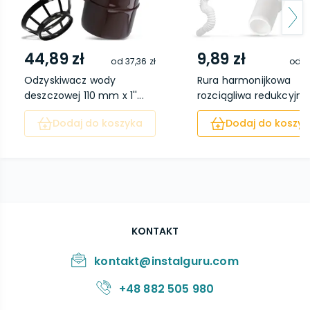
44,89 zł
9,89 zł
od
37,36 zł
od
7
Odzyskiwacz wody
Rura harmonijkowa
deszczowej 110 mm x 1''...
rozciągliwa redukcyjna.
Dodaj do koszyka
Dodaj do koszyk
KONTAKT
kontakt@instalguru.com
+48 882 505 980