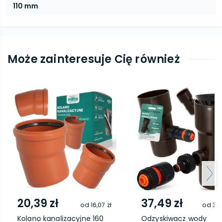
110 mm
Może zainteresuje Cię również
20,39 zł
37,49 zł
od
16,07 zł
od
34,
Kolano kanalizacyjne 160
Odzyskiwacz wody