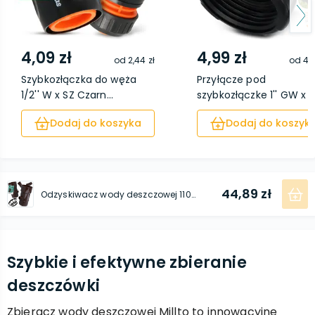
4,09 zł
4,99 zł
od
2,44 zł
od
4,5
Szybkozłączka do węża
Przyłącze pod
1/2'' W x SZ Czarn...
szybkozłączke 1'' GW x SZ
Dodaj do koszyka
Dodaj do koszyk
44,89 zł
Odzyskiwacz wody deszczowej 110 mm x 1'' GZ brązowy
Szybkie i efektywne zbieranie
deszczówki
Zbieracz wody deszczowej Millto to innowacyjne