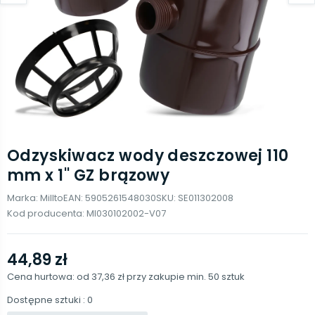
Odzyskiwacz wody deszczowej 110
mm x 1'' GZ brązowy
Marka:
Millto
EAN:
5905261548030
SKU:
SE011302008
Kod producenta:
MI030102002-V07
44,89 zł
Cena hurtowa: od
37,36 zł
przy zakupie min.
50
sztuk
Dostępne sztuki
: 0