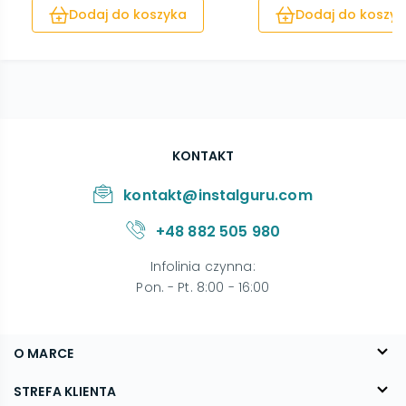
Dodaj do koszyka
Dodaj do koszyk
KONTAKT
kontakt@instalguru.com
+48 882 505 980
Infolinia czynna
:
Pon. - Pt. 8:00 - 16:00
O MARCE
O nas
STREFA KLIENTA