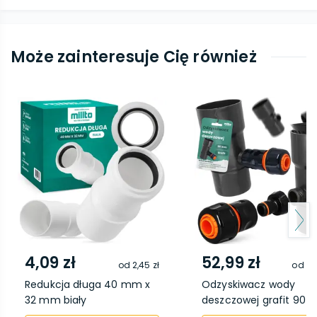
Może zainteresuje Cię również
4,09 zł
52,99 zł
od
2,45 zł
od
45
Redukcja długa 40 mm x
Odzyskiwacz wody
32 mm biały
deszczowej grafit 90 Mi.