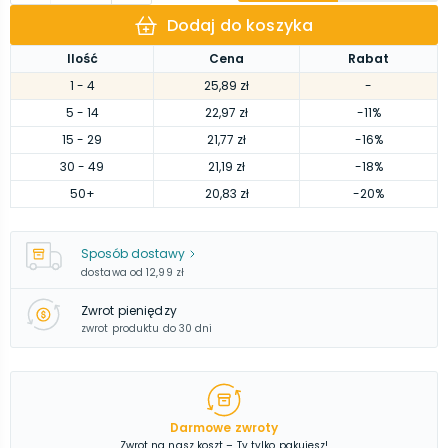
Dodaj do koszyka
Ilość
Cena
Rabat
1
- 4
25,89 zł
-
5
- 14
22,97 zł
-11%
15
- 29
21,77 zł
-16%
30
- 49
21,19 zł
-18%
50
+
20,83 zł
-20%
Sposób dostawy
dostawa od
12,99 zł
Zwrot pieniędzy
zwrot produktu do 30 dni
Darmowe zwroty
Zwrot na nasz koszt – Ty tylko pakujesz!