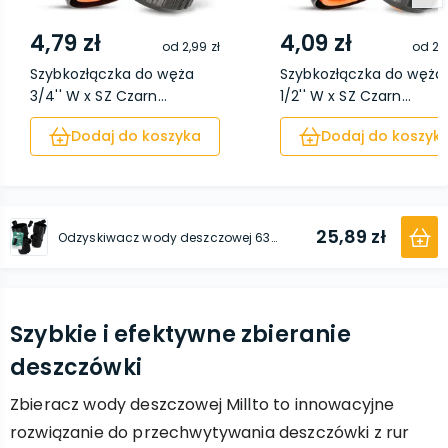
4,79 zł
4,09 zł
od
2,99 zł
od
2,
Szybkozłączka do węża
Szybkozłączka do węża
3/4'' W x SZ Czarn...
1/2'' W x SZ Czarn...
Dodaj do koszyka
Dodaj do koszyk
25,89 zł
Odzyskiwacz wody deszczowej 63 mm x 3/4'' GZ czarny
Szybkie i efektywne zbieranie
deszczówki
Zbieracz wody deszczowej Millto to innowacyjne
rozwiązanie do przechwytywania deszczówki z rur