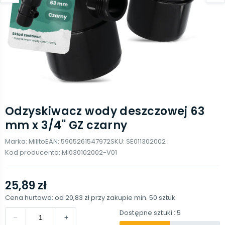
Odzyskiwacz wody deszczowej 63
mm x 3/4'' GZ czarny
Marka:
Millto
EAN:
5905261547972
SKU:
SE011302002
Kod producenta:
MI030102002-V01
25,89 zł
Cena hurtowa: od
20,83 zł
przy zakupie min.
50
sztuk
Dostępne sztuki
: 5