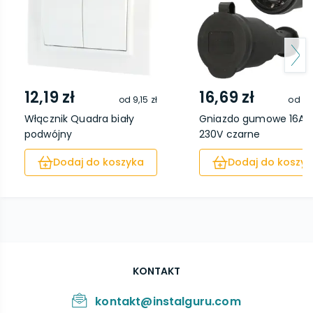
12,19 zł
16,69 zł
od
9,15 zł
od
12
Włącznik Quadra biały
Gniazdo gumowe 16A
podwójny
230V czarne
Dodaj do koszyka
Dodaj do koszyk
KONTAKT
kontakt@instalguru.com