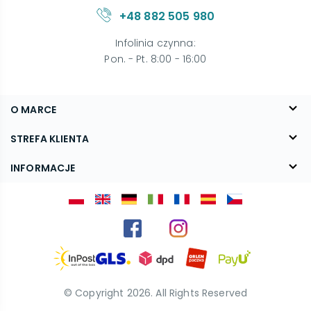
+48 882 505 980
Infolinia czynna
:
Pon. - Pt. 8:00 - 16:00
O MARCE
O nas
STREFA KLIENTA
Blog
FAQ
INFORMACJE
Kontakt
Dostawa
Regulamin
Reklamacje i zwroty
Polityka prywatności
Kariera
© Copyright
2026
. All Rights Reserved