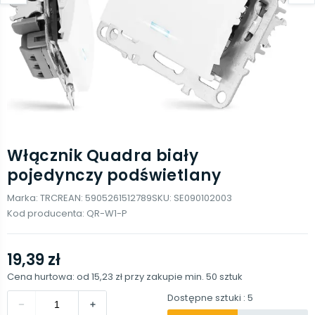
Włącznik Quadra biały
pojedynczy podświetlany
Marka:
TRCR
EAN:
5905261512789
SKU:
SE090102003
Kod producenta:
QR-W1-P
19,39 zł
Cena hurtowa: od
15,23 zł
przy zakupie min.
50
sztuk
Dostępne sztuki
: 5