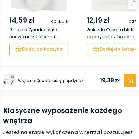
14,59 zł
12,19 zł
od
11,15 zł
od
9,
Gniazdo Quadra białe
Gniazdo Quadra białe
podwójne z bolcem r...
pojedyncze z bolcem...
Dodaj do koszyka
Dodaj do koszyk
19,39 zł
Włącznik Quadra biały pojedynczy podświetlany
Klasyczne wyposażenie każdego
wnętrza
Jesteś na etapie wykończenia wnętrza i poszukujesz