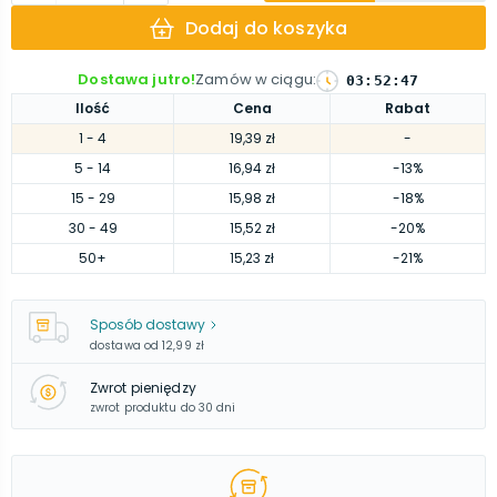
Dodaj do koszyka
Dostawa jutro!
Zamów w ciągu
:
03
:
52
:
47
Ilość
Cena
Rabat
1
- 4
19,39 zł
-
5
- 14
16,94 zł
-13%
15
- 29
15,98 zł
-18%
30
- 49
15,52 zł
-20%
50
+
15,23 zł
-21%
Sposób dostawy
dostawa od
12,99 zł
Zwrot pieniędzy
zwrot produktu do 30 dni