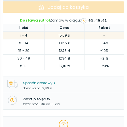
Dodaj do koszyka
Dostawa jutro!
Zamów w ciągu
:
03
:
49
:
40
Ilość
Cena
Rabat
1
- 4
15,69 zł
-
5
- 14
13,55 zł
-14%
15
- 29
12,73 zł
-19%
30
- 49
12,34 zł
-21%
50
+
12,10 zł
-23%
Sposób dostawy
dostawa od
12,99 zł
Zwrot pieniędzy
zwrot produktu do 30 dni