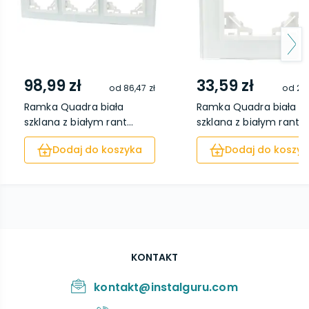
98,99 zł
33,59 zł
od
86,47 zł
od
27,
Ramka Quadra biała
Ramka Quadra biała
szklana z białym rant...
szklana z białym rant...
Dodaj do koszyka
Dodaj do koszyk
KONTAKT
kontakt@instalguru.com