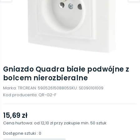
Gniazdo Quadra białe podwójne z
bolcem nierozbieralne
Marka:
TRCR
EAN:
5905261508805
SKU:
SE090101009
Kod producenta:
QR-G2-F
15,69 zł
Cena hurtowa: od
12,10 zł
przy zakupie min.
50
sztuk
Dostępne sztuki
: 0