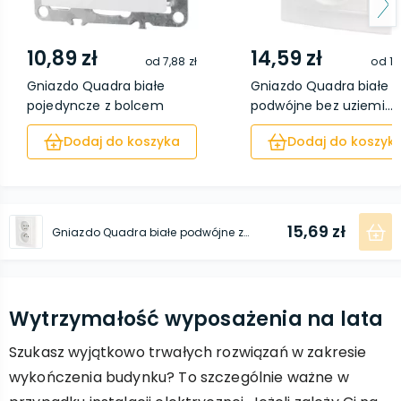
10,89 zł
14,59 zł
od
7,88 zł
od
11
Gniazdo Quadra białe
Gniazdo Quadra białe
pojedyncze z bolcem
podwójne bez uziemi...
Dodaj do koszyka
Dodaj do koszyk
15,69 zł
Gniazdo Quadra białe podwójne z bolcem nierozbieralne
Wytrzymałość wyposażenia na lata
Szukasz wyjątkowo trwałych rozwiązań w zakresie
wykończenia budynku? To szczególnie ważne w