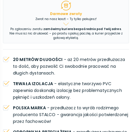
Darmowe zwroty
Zwrot na nasz koszt – Ty tylko pakujesz!
Po zgłoszeniu zwrotu
zamówimy kuriera bezpośrednio pod Twój adres
.
Nie musisz nic drukować – po prostu spakuj paczkę, a kurier przyjedzie z
gotową etykietą.
20 METRÓW DŁUGOŚCI
- aż 20 metrów przedłużacza
to dość, aby pozwolić Ci swobodnie pracować na
długich dystansach.
TRWAŁA IZOLACJA
- elastyczne tworzywo PVC
zapewnia doskonałą izolację bez problematycznych
pęknięć i uszkodzeń osłony.
POLSKA MARKA
- przedłużacz to wyrób rodzimego
producenta STALCO - gwarancja jakości potwierdzonej
przez fachowców!