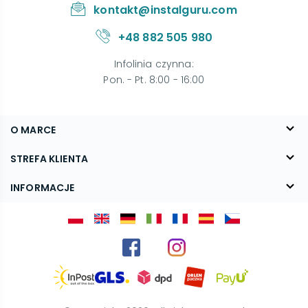
kontakt@instalguru.com
+48 882 505 980
Infolinia czynna
:
Pon. - Pt. 8:00 - 16:00
O MARCE
O nas
STREFA KLIENTA
Blog
FAQ
INFORMACJE
Kontakt
Dostawa
Regulamin
Reklamacje i zwroty
Polityka prywatności
Kariera