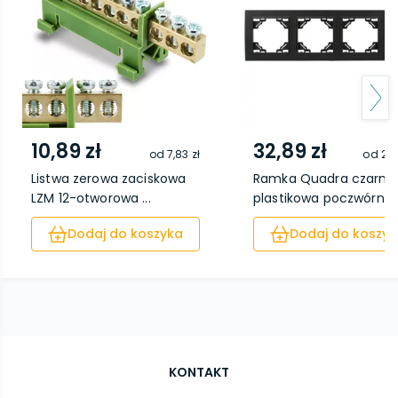
10,89 zł
32,89 zł
od
7,83 zł
od
26,
Listwa zerowa zaciskowa
Ramka Quadra czarna
LZM 12-otworowa ...
plastikowa poczwórna
Dodaj do koszyka
Dodaj do koszyk
KONTAKT