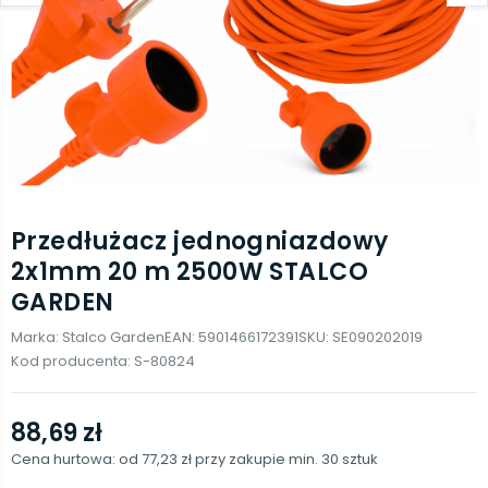
Przedłużacz jednogniazdowy
2x1mm 20 m 2500W STALCO
GARDEN
Marka:
Stalco Garden
EAN:
5901466172391
SKU:
SE090202019
Kod producenta:
S-80824
88,69 zł
Cena hurtowa: od
77,23 zł
przy zakupie min.
30
sztuk