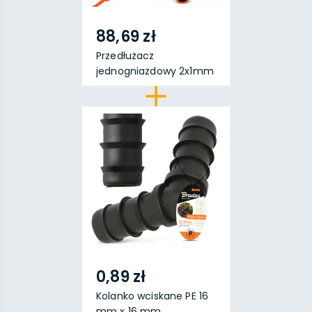
88,69 zł
Przedłużacz
jednogniazdowy 2x1mm
20 m 25...
0,89 zł
Kolanko wciskane PE 16
mm x 16 mm