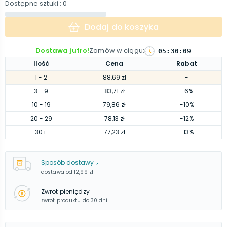
Dostępne sztuki
: 0
Dodaj do koszyka
Dostawa jutro!
Zamów w ciągu
:
05
:
30
:
08
Ilość
Cena
Rabat
1
- 2
88,69 zł
-
3
- 9
83,71 zł
-6%
10
- 19
79,86 zł
-10%
20
- 29
78,13 zł
-12%
30
+
77,23 zł
-13%
Sposób dostawy
dostawa od
12,99 zł
Zwrot pieniędzy
zwrot produktu do 30 dni