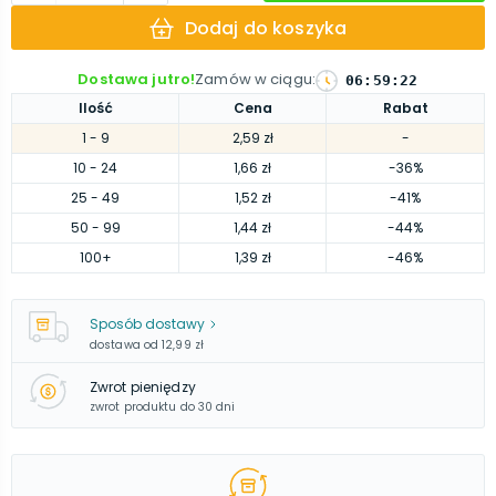
Dodaj do koszyka
Dostawa jutro!
Zamów w ciągu
:
06
:
59
:
21
Ilość
Cena
Rabat
1
- 9
2,59 zł
-
10
- 24
1,66 zł
-36%
25
- 49
1,52 zł
-41%
50
- 99
1,44 zł
-44%
100
+
1,39 zł
-46%
Sposób dostawy
dostawa od
12,99 zł
Zwrot pieniędzy
zwrot produktu do 30 dni