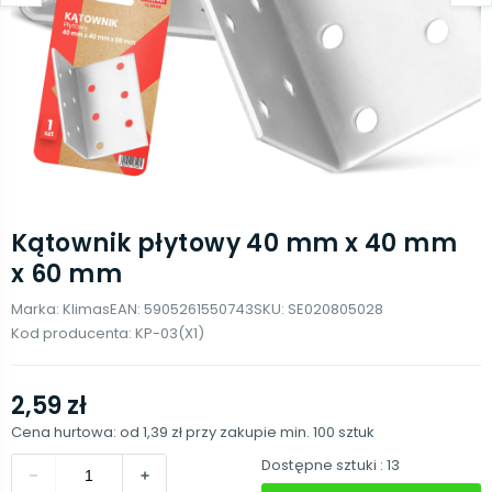
Kątownik płytowy 40 mm x 40 mm
x 60 mm
Marka:
Klimas
EAN:
5905261550743
SKU:
SE020805028
Kod producenta:
KP-03(X1)
2,59 zł
Cena hurtowa: od
1,39 zł
przy zakupie min.
100
sztuk
Dostępne sztuki
: 13