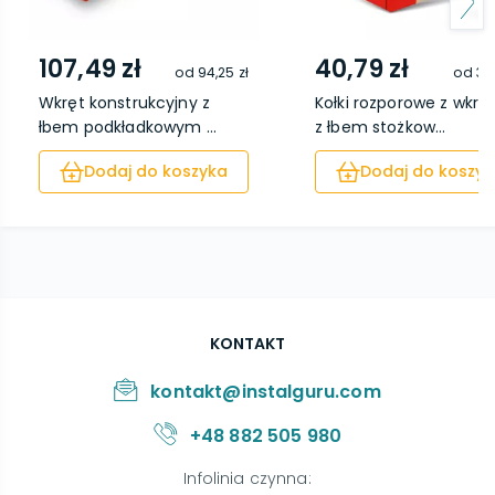
107,49 zł
40,79 zł
od
94,25 zł
od
33,
Wkręt konstrukcyjny z
Kołki rozporowe z wkr
łbem podkładkowym ...
z łbem stożkow...
Dodaj do koszyka
Dodaj do koszyk
KONTAKT
kontakt@instalguru.com
+48 882 505 980
Infolinia czynna
: