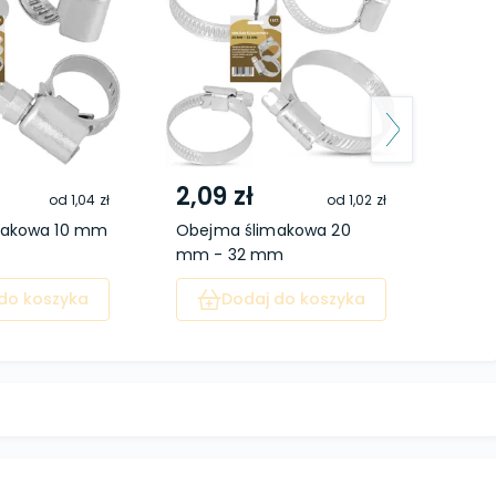
2,09 zł
2,4
od
1,04 zł
od
1,02 zł
makowa 10 mm
Obejma ślimakowa 20
Obej
mm - 32 mm
mm 
do koszyka
Dodaj do koszyka