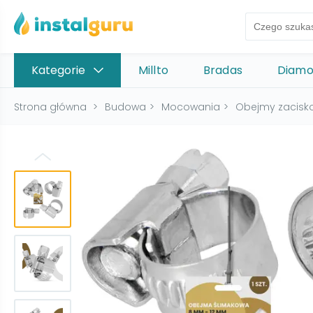
Kategorie
Millto
Bradas
Diam
Strona główna
>
Budowa
>
Mocowania
>
Obejmy zacisk