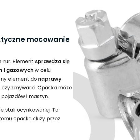
ktyczne mocowanie
 rur. Element
sprawdza się
h i gazowych
w celu
zony element do
naprawy
ki czy zmywarki. Opaska może
 pojazdów i maszyn.
 stali ocynkowanej. To
zemu opaska służy przez