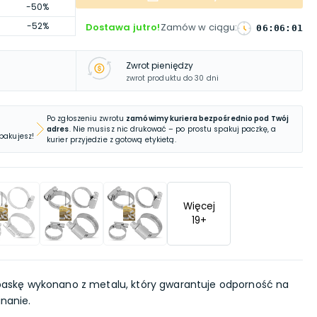
-50%
-52%
Dostawa jutro!
Zamów w ciągu
:
06
:
06
:
00
Zwrot pieniędzy
zwrot produktu do 30 dni
Po zgłoszeniu zwrotu
zamówimy kuriera bezpośrednio pod Twój
adres
. Nie musisz nic drukować – po prostu spakuj paczkę, a
 pakujesz!
kurier przyjedzie z gotową etykietą.
Więcej
19
+
askę wykonano z metalu, który gwarantuje odporność na
inanie.