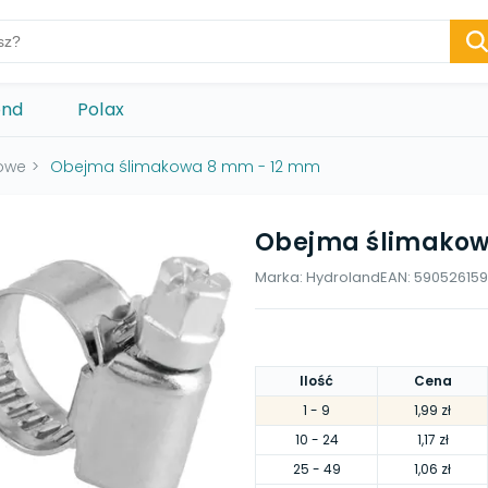
ond
Polax
owe
>
Obejma ślimakowa 8 mm - 12 mm
Obejma ślimakow
Marka:
Hydroland
EAN:
59052615
Ilość
Cena
1
- 9
1,99 zł
10
- 24
1,17 zł
25
- 49
1,06 zł