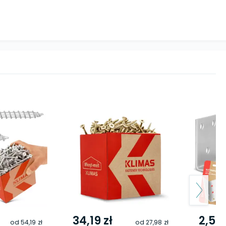
34,19 zł
2,59 
od
54,19 zł
od
27,98 zł