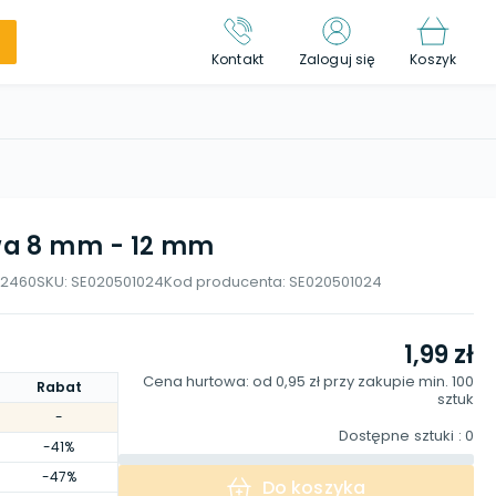
Kontakt
Zaloguj się
Koszyk
a 8 mm - 12 mm
92460
SKU:
SE020501024
Kod producenta:
SE020501024
1,99 zł
Cena hurtowa: od
0,95 zł
przy zakupie min.
100
Rabat
sztuk
-
Dostępne sztuki
: 0
-41%
-47%
Do koszyka