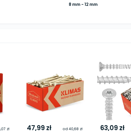
8 mm - 12 mm
47,99 zł
63,09 zł
,07 zł
od
40,68 zł