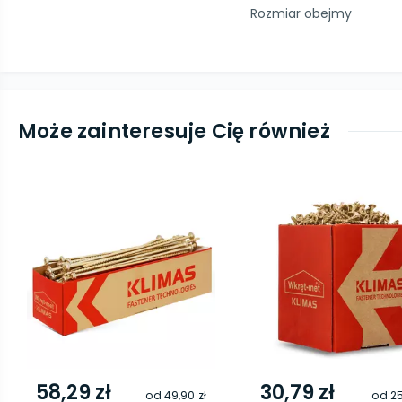
Rozmiar obejmy
Może zainteresuje Cię również
58,29 zł
30,79 zł
od
49,90 zł
od
25