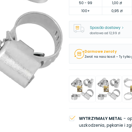
50
- 99
1,00 zł
100
+
0,95 zł
Sposób dostawy
dostawa od
12,99 zł
Darmowe zwroty
Zwrot na nasz koszt – Ty tylko
WYTRZYMAŁY METAL
- op
uszkodzenia, pękanie i zg