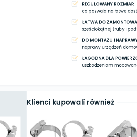
REGULOWANY ROZMIAR
-
co pozwala na łatwe dos
ŁATWA DO ZAMONTOWA
sześciokątnej śruby i po
DO MONTAŻU I NAPRAW
naprawy urządzeń domow
ŁAGODNA DLA POWIERZ
uszkodzeniom mocowanej
Klienci kupowali również