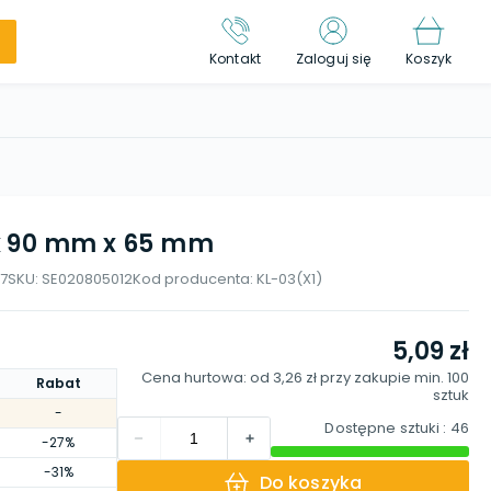
Kontakt
Zaloguj się
Koszyk
x 90 mm x 65 mm
7
SKU:
SE020805012
Kod producenta:
KL-03(X1)
5,09 zł
Cena hurtowa: od
3,26 zł
przy zakupie min.
100
Rabat
sztuk
-
Dostępne sztuki
: 46
-27%
-31%
Do koszyka