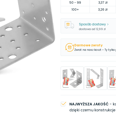
50
- 99
3,37 zł
100
+
3,26 zł
Sposób dostawy
dostawa od
12,99 zł
Darmowe zwroty
Zwrot na nasz koszt – Ty tylko
NAJWYŻSZA JAKOŚĆ
- k
dzięki czemu konstrukcje 