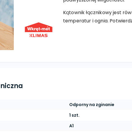
Kątownik łącznikowy jest rów
temperatur i ognia. Potwierdz
hniczna
Odporny na zginanie
1 szt.
A1