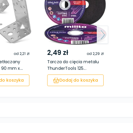
2,49 zł
od
2,21 zł
od
2,29 zł
etłaczany
Tarcza do cięcia metalu
90 mm x...
ThunderTools 125...
do koszyka
Dodaj do koszyka