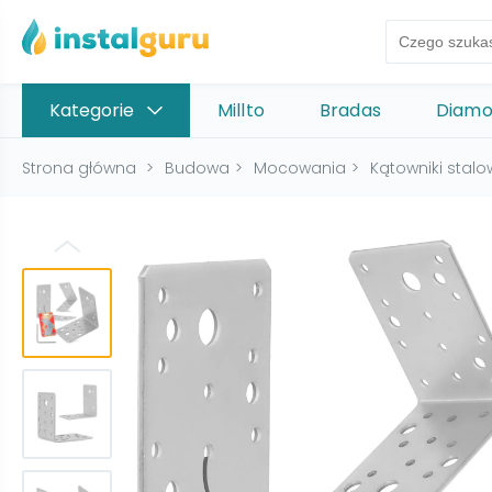
Kategorie
Millto
Bradas
Diam
Strona główna
>
Budowa
>
Mocowania
>
Kątowniki stal