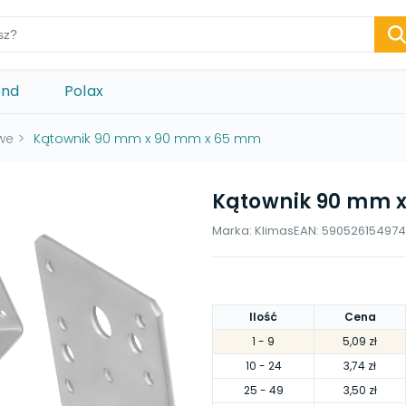
ond
Polax
owe
>
Kątownik 90 mm x 90 mm x 65 mm
Kątownik 90 mm 
Marka:
Klimas
EAN:
590526154974
Ilość
Cena
1
- 9
5,09 zł
10
- 24
3,74 zł
25
- 49
3,50 zł