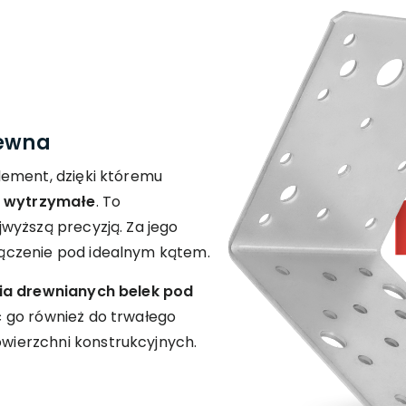
rewna
lement, dzięki któremu
 i wytrzymałe
. To
wyższą precyzją. Za jego
ączenie pod idealnym kątem.
ia drewnianych belek pod
 go również do trwałego
ierzchni konstrukcyjnych.