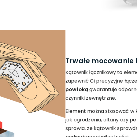
Trwałe mocowanie k
Kątownik łącznikowy to elem
zapewnić Ci precyzyjne łącze
powłoką
gwarantuje odporno
czynniki zewnętrzne.
Element można stosować w k
jak ogrodzenia, altany czy p
sprawia, że kątownik sprawd
podwyższonej wilgotności.