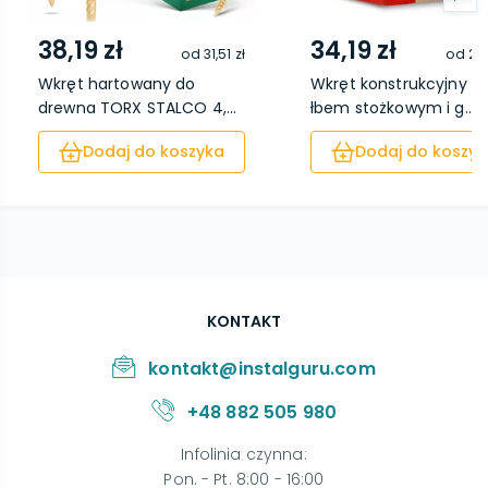
38,19 zł
34,19 zł
od
31,51 zł
od
27,
Wkręt hartowany do
Wkręt konstrukcyjny z
drewna TORX STALCO 4,...
łbem stożkowym i g...
Dodaj do koszyka
Dodaj do koszyk
KONTAKT
kontakt@instalguru.com
+48 882 505 980
Infolinia czynna
:
Pon. - Pt. 8:00 - 16:00