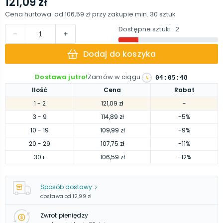
121,09 zł
Cena hurtowa: od
106,59 zł
przy zakupie min.
30
sztuk
Dostępne sztuki
: 2
Dodaj do koszyka
Dostawa jutro!
Zamów w ciągu
:
04
:
05
:
48
Ilość
Cena
Rabat
1
- 2
121,09 zł
-
3
- 9
114,89 zł
-5%
10
- 19
109,99 zł
-9%
20
- 29
107,75 zł
-11%
30
+
106,59 zł
-12%
Sposób dostawy
dostawa od
12,99 zł
Zwrot pieniędzy