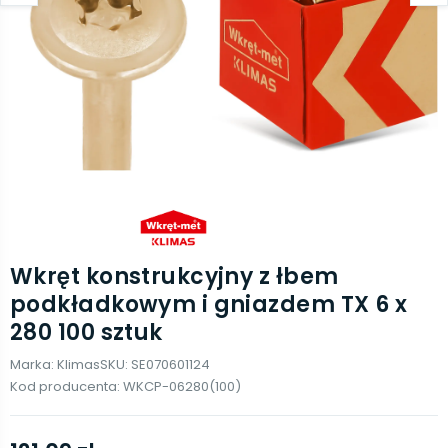
Wkręt konstrukcyjny z łbem
podkładkowym i gniazdem TX 6 x
280 100 sztuk
Marka:
Klimas
SKU:
SE070601124
Kod producenta:
WKCP-06280(100)