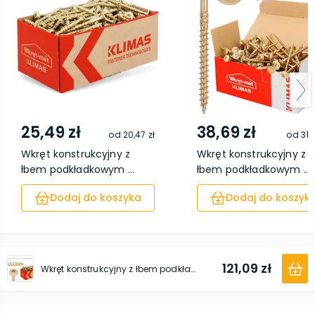
25,49 zł
38,69 zł
od
20,47 zł
od
31,
Wkręt konstrukcyjny z
Wkręt konstrukcyjny z
łbem podkładkowym ...
łbem podkładkowym ...
Dodaj do koszyka
Dodaj do koszyk
121,09 zł
Wkręt konstrukcyjny z łbem podkładkowym i gniazdem TX 6 x 280 100 sztuk