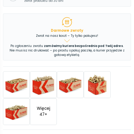
zwrot produktu do 30 dni
Darmowe zwroty
Zwrot na nasz koszt – Ty tylko pakujesz!
Po zgłoszeniu zwrotu
zamówimy kuriera bezpośrednio pod Twój adres
.
Nie musisz nic drukować – po prostu spakuj paczkę, a kurier przyjedzie z
gotową etykietą.
Więcej
47
+