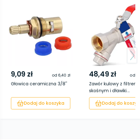
9,09 zł
48,49 zł
od
6,40 zł
od
41
Głowica ceramiczna 3/8''
Zawór kulowy z filtrem
skośnym i dławiki...
Dodaj do koszyka
Dodaj do koszyk