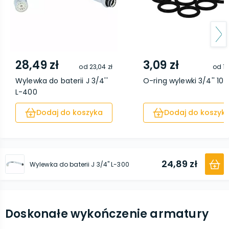
28,49 zł
3,09 zł
od
23,04 zł
od
1,
Wylewka do baterii J 3/4''
O-ring wylewki 3/4'' 10 s
L-400
Dodaj do koszyka
Dodaj do koszyk
24,89 zł
Wylewka do baterii J 3/4'' L-300
Doskonałe wykończenie armatury