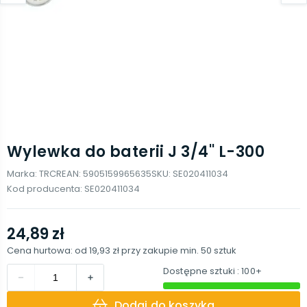
Wylewka do baterii J 3/4'' L-300
Marka:
TRCR
EAN:
5905159965635
SKU:
SE020411034
Kod producenta:
SE020411034
24,89 zł
Cena hurtowa: od
19,93 zł
przy zakupie min.
50
sztuk
Dostępne sztuki
: 100+
Dodaj do koszyka