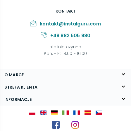
KONTAKT
kontakt@instalguru.com
+48 882 505 980
Infolinia czynna
:
Pon. - Pt. 8:00 - 16:00
O MARCE
O nas
STREFA KLIENTA
Blog
FAQ
INFORMACJE
Kontakt
Dostawa
Regulamin
Reklamacje i zwroty
Polityka prywatności