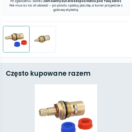
Po zgłoszeniu zwrotu
zamówimy kuriera bezpośrednio pod Twój adres
.
Nie musisz nic drukować – po prostu spakuj paczkę, a kurier przyjedzie z
gotową etykietą.
Często kupowane razem