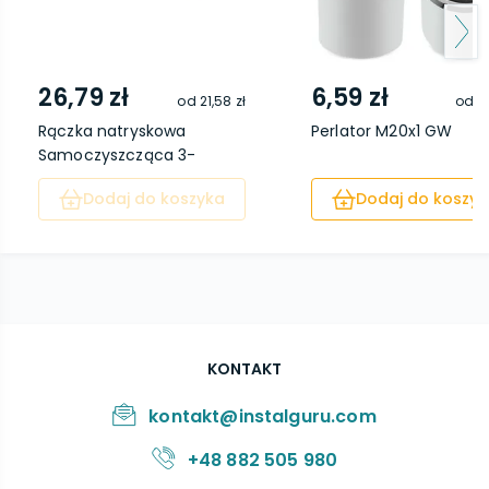
26,79 zł
6,59 zł
od
21,58 zł
od
4,
Rączka natryskowa
Perlator M20x1 GW
Samoczyszcząca 3-
funkc...
Dodaj do koszyka
Dodaj do koszyk
KONTAKT
kontakt@instalguru.com
+48 882 505 980