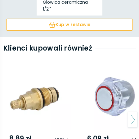
Głowica ceramiczna
1/2''
Kup w zestawie
Klienci kupowali również
8,89 zł
6,09 zł