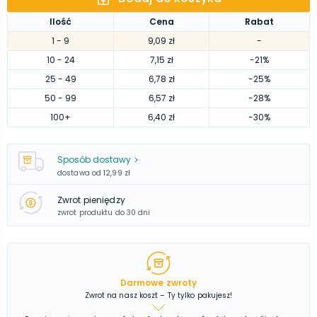
Ilość
Cena
Rabat
1
- 9
9,09 zł
-
10
- 24
7,15 zł
-21%
25
- 49
6,78 zł
-25%
50
- 99
6,57 zł
-28%
100
+
6,40 zł
-30%
Sposób dostawy
dostawa od
12,99 zł
Zwrot pieniędzy
zwrot produktu do 30 dni
Darmowe zwroty
Zwrot na nasz koszt – Ty tylko pakujesz!