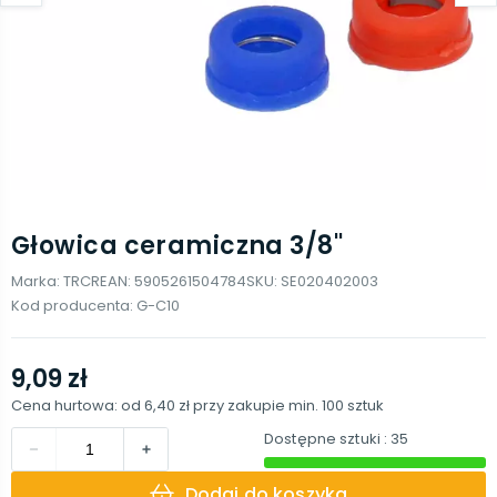
Głowica ceramiczna 3/8''
Marka:
TRCR
EAN:
5905261504784
SKU:
SE020402003
Kod producenta:
G-C10
9,09 zł
Cena hurtowa: od
6,40 zł
przy zakupie min.
100
sztuk
Dostępne sztuki
: 35
Dodaj do koszyka