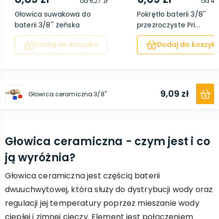
od
6,27 zł
od
4,0
Głowica suwakowa do
Pokrętło baterii 3/8''
baterii 3/8'' żeńska
przezroczyste Pri...
Dodaj do koszyka
Dodaj do koszyk
9,09 zł
Głowica ceramiczna 3/8''
Głowica ceramiczna - czym jest i co
ją wyróżnia?
Głowica ceramiczna jest częścią baterii
dwuuchwytowej, która służy do dystrybucji wody oraz
regulacji jej temperatury poprzez mieszanie wody
ciepłej i zimnej cieczy. Element jest połączeniem