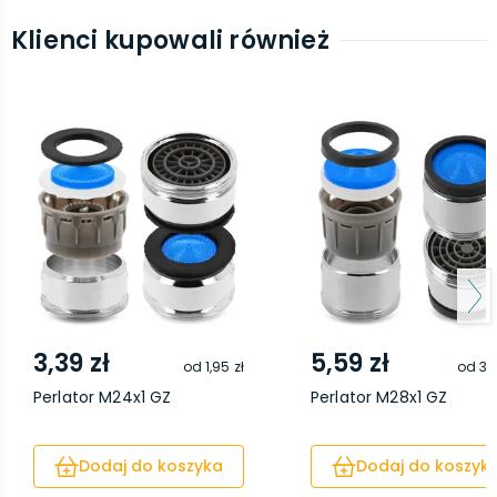
Klienci kupowali również
3,39 zł
5,59 zł
od
1,95 zł
od
3,
Perlator M24x1 GZ
Perlator M28x1 GZ
Dodaj do koszyka
Dodaj do koszyk