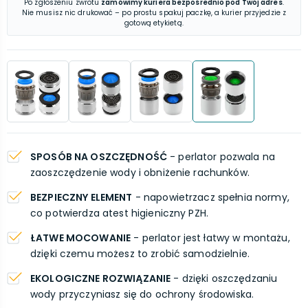
Po zgłoszeniu zwrotu
zamówimy kuriera bezpośrednio pod Twój adres
.
Nie musisz nic drukować – po prostu spakuj paczkę, a kurier przyjedzie z
gotową etykietą.
SPOSÓB NA OSZCZĘDNOŚĆ
- perlator pozwala na
zaoszczędzenie wody i obniżenie rachunków.
BEZPIECZNY ELEMENT
- napowietrzacz spełnia normy,
co potwierdza atest higieniczny PZH.
ŁATWE MOCOWANIE
- perlator jest łatwy w montażu,
dzięki czemu możesz to zrobić samodzielnie.
EKOLOGICZNE ROZWIĄZANIE
- dzięki oszczędzaniu
wody przyczyniasz się do ochrony środowiska.