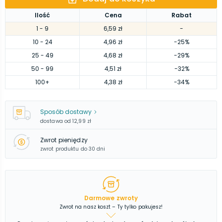
Ilość
Cena
Rabat
1
- 9
6,59 zł
-
10
- 24
4,96 zł
-25%
25
- 49
4,68 zł
-29%
50
- 99
4,51 zł
-32%
100
+
4,38 zł
-34%
Sposób dostawy
dostawa od
12,99 zł
Zwrot pieniędzy
zwrot produktu do 30 dni
Darmowe zwroty
Zwrot na nasz koszt – Ty tylko pakujesz!