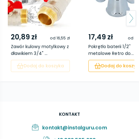
20,89 zł
17,49 zł
od
16,55 zł
od
13
Zawór kulowy motylkowy z
Pokrętło baterii 1/2''
dławikiem 3/4" ...
metalowe Retro do...
Dodaj do koszyka
Dodaj do koszyk
KONTAKT
kontakt@instalguru.com