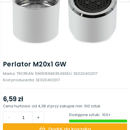
Perlator M20x1 GW
Marka:
TRCR
EAN:
5905159963549
SKU:
SE020402017
Kod producenta:
SE020402017
6,59 zł
Cena hurtowa: od
4,38 zł
przy zakupie min.
100
sztuk
Dostępne sztuki
: 100+
Dodaj do koszyka