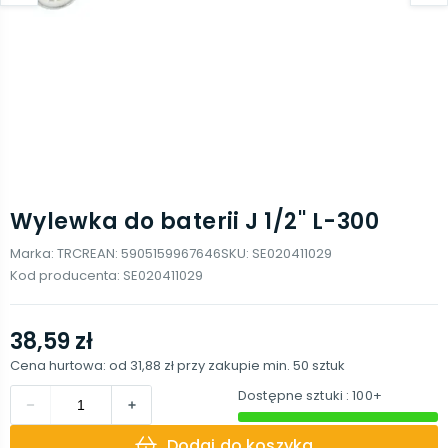
Wylewka do baterii J 1/2'' L-300
Marka:
TRCR
EAN:
5905159967646
SKU:
SE020411029
Kod producenta:
SE020411029
38,59 zł
Cena hurtowa: od
31,88 zł
przy zakupie min.
50
sztuk
Dostępne sztuki
: 100+
Dodaj do koszyka