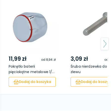
11,99 zł
3,09 zł
od
8,94 zł
od
1
Pokrętło baterii
Śruba nierdzewka do si
pięciokątne metalowe 1/...
zlewu
Dodaj do koszyka
Dodaj do koszyk