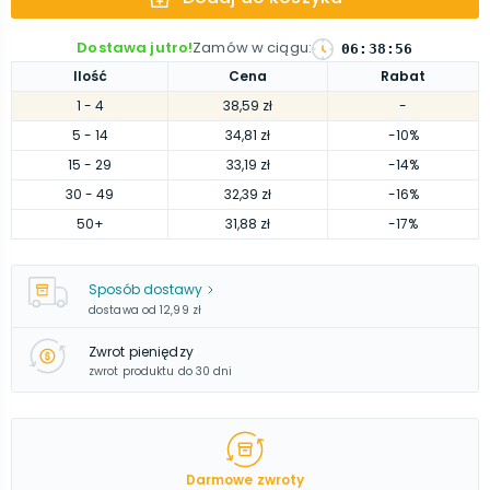
Dostawa jutro!
Zamów w ciągu
:
06
:
38
:
56
Ilość
Cena
Rabat
1
- 4
38,59 zł
-
5
- 14
34,81 zł
-10%
15
- 29
33,19 zł
-14%
30
- 49
32,39 zł
-16%
50
+
31,88 zł
-17%
Sposób dostawy
dostawa od
12,99 zł
Zwrot pieniędzy
zwrot produktu do 30 dni
Darmowe zwroty