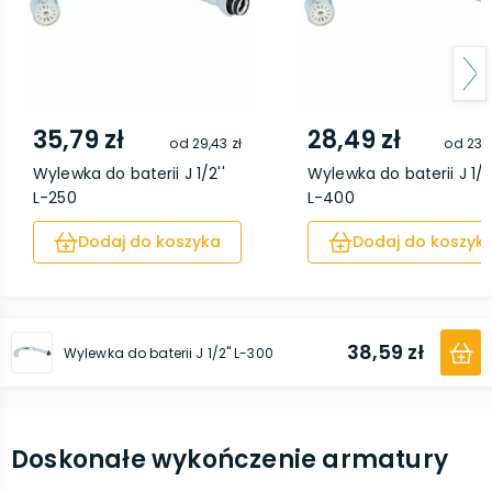
35,79 zł
28,49 zł
od
29,43 zł
od
23,0
Wylewka do baterii J 1/2''
Wylewka do baterii J 1/2'
L-250
L-400
Dodaj do koszyka
Dodaj do koszyk
38,59 zł
Wylewka do baterii J 1/2'' L-300
Doskonałe wykończenie armatury