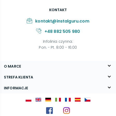
KONTAKT
kontakt@instalguru.com
+48 882 505 980
Infolinia czynna
:
Pon. - Pt. 8:00 - 16:00
O MARCE
O nas
STREFA KLIENTA
Blog
FAQ
INFORMACJE
Kontakt
Dostawa
Regulamin
Reklamacje i zwroty
Polityka prywatności