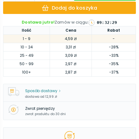
Dodaj do koszyka
Dostawa jutro!
Zamów w ciągu
:
09
:
32
:
28
Ilość
Cena
Rabat
1
- 9
4,59 zł
-
10
- 24
3,31 zł
-28%
25
- 49
3,09 zł
-33%
50
- 99
2,97 zł
-35%
100
+
2,87 zł
-37%
Sposób dostawy
dostawa od
12,99 zł
Zwrot pieniędzy
zwrot produktu do 30 dni