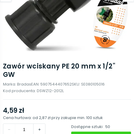
Zawór wciskany PE 20 mm x 1/2''
GW
Marka:
Bradas
EAN:
5907544407652
SKU:
SE080105016
Kod producenta:
DSWZ12-2012L
4,59 zł
Cena hurtowa: od
2,87 zł
przy zakupie min.
100
sztuk
Dostępne sztuki
: 50