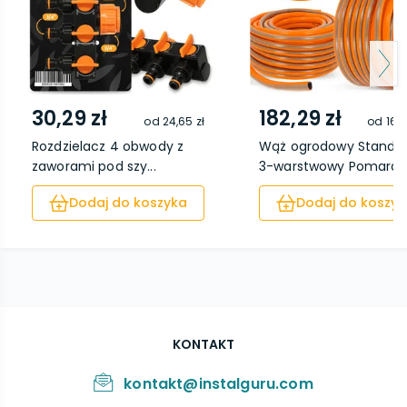
30,29 zł
182,29 zł
od
24,65 zł
od
163,
Rozdzielacz 4 obwody z
Wąż ogrodowy Standa
zaworami pod szy...
3-warstwowy Pomara..
Dodaj do koszyka
Dodaj do koszyk
KONTAKT
kontakt@instalguru.com