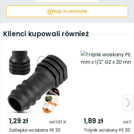
Kup w zestawie
Klienci kupowali również
1,29 zł
1,89 zł
od
0,51 zł
od
0,
Zaślepka wciskana PE 20
Trójnik wciskany PE 20