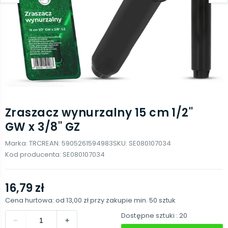
Zraszacz wynurzalny 15 cm 1/2''
GW x 3/8'' GZ
Marka:
TRCR
EAN:
5905261594983
SKU:
SE080107034
Kod producenta:
SE080107034
16,79 zł
Cena hurtowa: od
13,00 zł
przy zakupie min.
50
sztuk
Dostępne sztuki
: 20