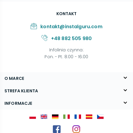
KONTAKT
kontakt@instalguru.com
+48 882 505 980
Infolinia czynna
:
Pon. - Pt. 8:00 - 16:00
O MARCE
O nas
STREFA KLIENTA
Blog
FAQ
INFORMACJE
Kontakt
Dostawa
Regulamin
Reklamacje i zwroty
Polityka prywatności