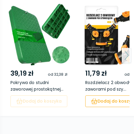
39,19 zł
11,79 zł
od
32,38 zł
od
8,
Pokrywa do studni
Rozdzielacz 2 obwody 
zaworowej prostokątnej...
zaworami pod szy...
Dodaj do koszyka
Dodaj do koszyk