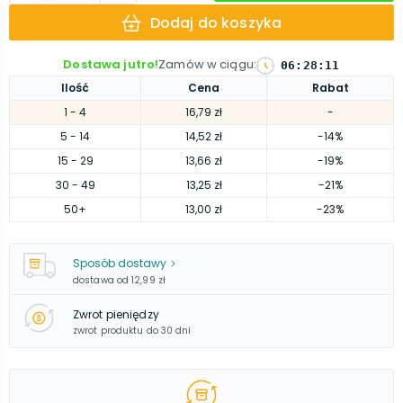
Dodaj do koszyka
Dostawa jutro!
Zamów w ciągu
:
06
:
28
:
10
Ilość
Cena
Rabat
1
- 4
16,79 zł
-
5
- 14
14,52 zł
-14%
15
- 29
13,66 zł
-19%
30
- 49
13,25 zł
-21%
50
+
13,00 zł
-23%
Sposób dostawy
dostawa od
12,99 zł
Zwrot pieniędzy
zwrot produktu do 30 dni