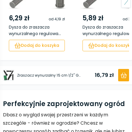
6,29 zł
5,89 zł
od
4,19 zł
od
3,
Dysza do zraszacza
Dysza do zraszacza
wynurzalnego regulowa...
wynurzalnego regulowa.
Dodaj do koszyka
Dodaj do koszyk
16,79 zł
Zraszacz wynurzalny 15 cm 1/2'' GW x 3/8'' GZ
Perfekcyjnie zaprojektowany ogród
Dbasz o wygląd swojej przestrzeni w każdym
szczególe - również w ogrodzie? Chcesz w
nowoczesny sposób zadbać o trawnik, ale nie lubisz