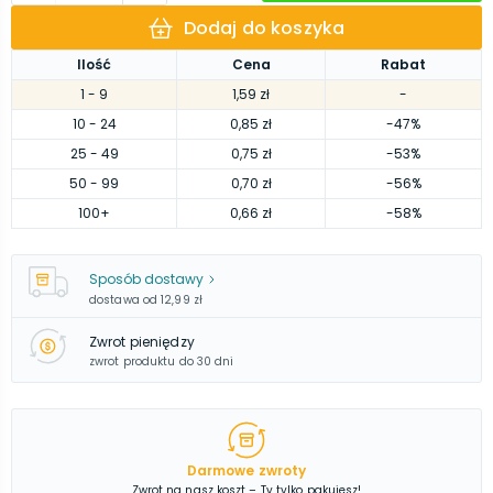
Dodaj do koszyka
Ilość
Cena
Rabat
1
- 9
1,59 zł
-
10
- 24
0,85 zł
-47%
25
- 49
0,75 zł
-53%
50
- 99
0,70 zł
-56%
100
+
0,66 zł
-58%
Sposób dostawy
dostawa od
12,99 zł
Zwrot pieniędzy
zwrot produktu do 30 dni
Darmowe zwroty
Zwrot na nasz koszt – Ty tylko pakujesz!