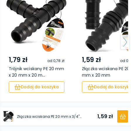
1,79 zł
1,59 zł
od
0,78 zł
od
0,6
Trójnik wciskany PE 20 mm
Złączka wciskana PE 20
x 20 mm x 20 m...
mm x 20 mm
Dodaj do koszyka
Dodaj do koszyk
1,59 zł
Złączka wciskana PE 20 mm x 3/4'' GZ