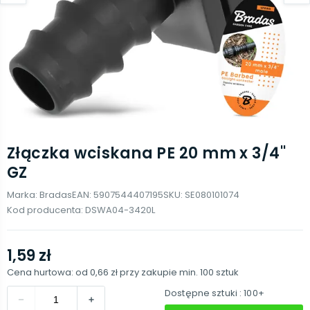
Złączka wciskana PE 20 mm x 3/4''
GZ
Marka:
Bradas
EAN:
5907544407195
SKU:
SE080101074
Kod producenta:
DSWA04-3420L
1,59 zł
Cena hurtowa: od
0,66 zł
przy zakupie min.
100
sztuk
Dostępne sztuki
: 100+