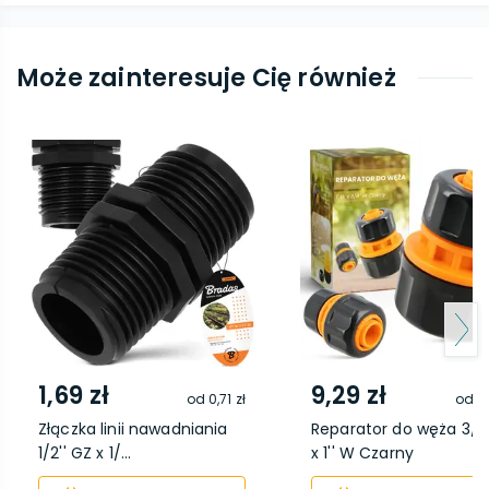
Może zainteresuje Cię również
1,69 zł
9,29 zł
od
0,71 zł
od
6,
Złączka linii nawadniania
Reparator do węża 3/4
1/2'' GZ x 1/...
x 1'' W Czarny