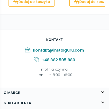
Dodaj do koszyka
Dodaj do koszyk
KONTAKT
kontakt@instalguru.com
+48 882 505 980
Infolinia czynna
:
Pon. - Pt. 8:00 - 16:00
O MARCE
O nas
STREFA KLIENTA