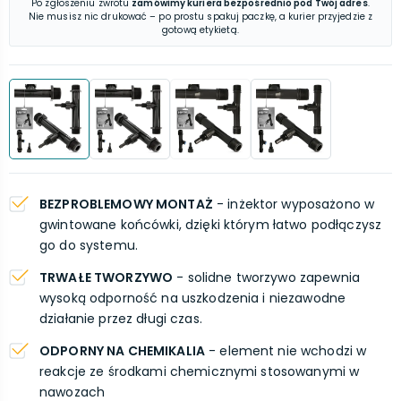
Po zgłoszeniu zwrotu
zamówimy kuriera bezpośrednio pod Twój adres
.
Nie musisz nic drukować – po prostu spakuj paczkę, a kurier przyjedzie z
gotową etykietą.
BEZPROBLEMOWY MONTAŻ
- inżektor wyposażono w
gwintowane końcówki, dzięki którym łatwo podłączysz
go do systemu.
TRWAŁE TWORZYWO
- solidne tworzywo zapewnia
wysoką odporność na uszkodzenia i niezawodne
działanie przez długi czas.
ODPORNY NA CHEMIKALIA
- element nie wchodzi w
reakcje ze środkami chemicznymi stosowanymi w
nawozach