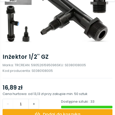
Inżektor 1/2'' GZ
Marka:
TRCR
EAN:
5905261595096
SKU:
SE080108005
Kod producenta:
SE080108005
16,89 zł
Cena hurtowa: od
13,13 zł
przy zakupie min.
50
sztuk
Dostępne sztuki
: 33
Dodaj do koszyka