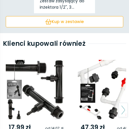
Zestaw zasysający do
inżektora 1/2'', 3...
Kup w zestawie
Klienci kupowali również
17,99 zł
47,39 zł
od
14,07 zł
od
40,