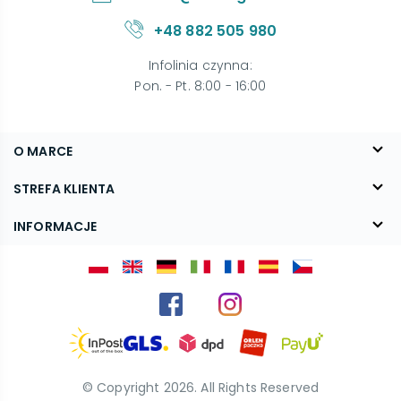
+48 882 505 980
Infolinia czynna
:
Pon. - Pt. 8:00 - 16:00
O MARCE
O nas
STREFA KLIENTA
Blog
FAQ
INFORMACJE
Kontakt
Dostawa
Regulamin
Reklamacje i zwroty
Polityka prywatności
Kariera
© Copyright
2026
. All Rights Reserved