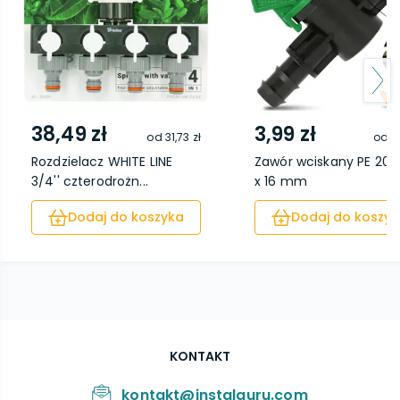
38,49 zł
3,99 zł
od
31,73 zł
od
2
Rozdzielacz WHITE LINE
Zawór wciskany PE 20
3/4'' czterodrożn...
x 16 mm
Dodaj do koszyka
Dodaj do koszyk
KONTAKT
kontakt@instalguru.com