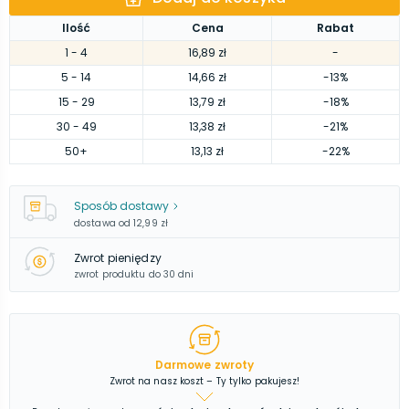
Ilość
Cena
Rabat
1
- 4
16,89 zł
-
5
- 14
14,66 zł
-13%
15
- 29
13,79 zł
-18%
30
- 49
13,38 zł
-21%
50
+
13,13 zł
-22%
Sposób dostawy
dostawa od
12,99 zł
Zwrot pieniędzy
zwrot produktu do 30 dni
Darmowe zwroty
Zwrot na nasz koszt – Ty tylko pakujesz!