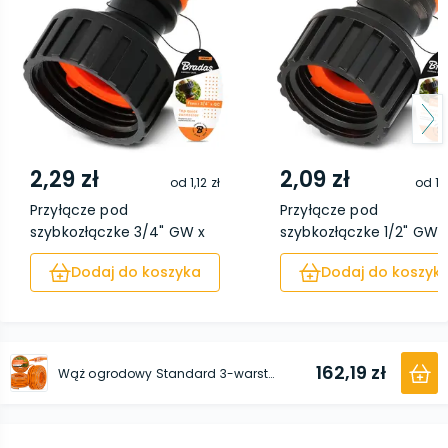
2,29 zł
2,09 zł
od
1,12 zł
od
1,
Przyłącze pod
Przyłącze pod
szybkozłączke 3/4" GW x
szybkozłączke 1/2" GW 
S...
SZ...
Dodaj do koszyka
Dodaj do koszyk
162,19 zł
Wąż ogrodowy Standard 3-warstwowy Pomarańczowy 1/2" 50 m