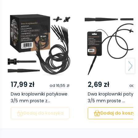
17,99 zł
2,69 zł
od
16,55 zł
od
1
Dwa kroplowniki patykowe
Dwa kroplowniki patyk
3/5 mm proste z...
3/5 mm proste ...
Dodaj do koszyka
Dodaj do koszyk