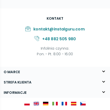
KONTAKT
kontakt@instalguru.com
+48 882 505 980
Infolinia czynna
:
Pon. - Pt. 8:00 - 16:00
O MARCE
O nas
STREFA KLIENTA
Blog
FAQ
INFORMACJE
Kontakt
Dostawa
Regulamin