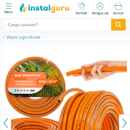
Menu
Kontakt
Zaloguj się
Koszyk
<
Węże ogrodowe