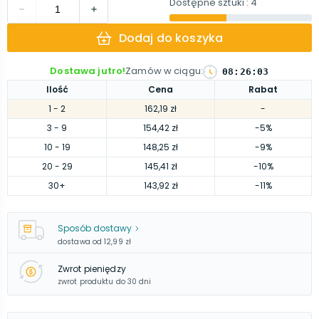
Dostępne sztuki
: 4
Dodaj do koszyka
Dostawa jutro!
Zamów w ciągu
:
08
:
26
:
02
Ilość
Cena
Rabat
1
- 2
162,19 zł
-
3
- 9
154,42 zł
-5%
10
- 19
148,25 zł
-9%
20
- 29
145,41 zł
-10%
30
+
143,92 zł
-11%
Sposób dostawy
dostawa od
12,99 zł
Zwrot pieniędzy
zwrot produktu do 30 dni