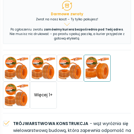
Darmowe zwroty
Zwrot na nasz koszt – Ty tylko pakujesz!
Po zgłoszeniu zwrotu
zamówimy kuriera bezpośrednio pod Twój adres
.
Nie musisz nic drukować – po prostu spakuj paczkę, a kurier przyjedzie z
gotową etykietą.
Więcej
1
+
TRÓJWARSTWOWA KONSTRUKCJA
- wąż wyróżnia się
wielowarstwową budową, która zapewnia odporność na