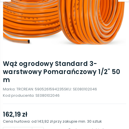
Wąż ogrodowy Standard 3-
warstwowy Pomarańczowy 1/2" 50
m
Marka:
TRCR
EAN:
5905261594235
SKU:
SE080102046
Kod producenta:
SE080102046
162,19 zł
Cena hurtowa: od
143,92 zł
przy zakupie min.
30
sztuk