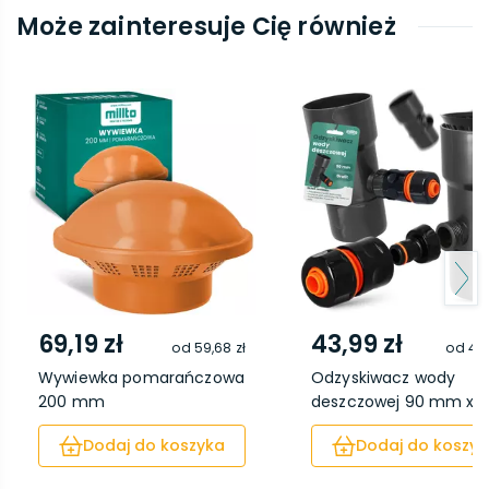
Może zainteresuje Cię również
69,19 zł
43,99 zł
od
59,68 zł
od
40,
Wywiewka pomarańczowa
Odzyskiwacz wody
200 mm
deszczowej 90 mm x 1'' 
Dodaj do koszyka
Dodaj do koszyk