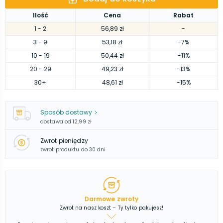
Ilość
Cena
Rabat
1
- 2
56,89 zł
-
3
- 9
53,18 zł
-7%
10
- 19
50,44 zł
-11%
20
- 29
49,23 zł
-13%
30
+
48,61 zł
-15%
Sposób dostawy
dostawa od
12,99 zł
Zwrot pieniędzy
zwrot produktu do 30 dni
Darmowe zwroty
Zwrot na nasz koszt – Ty tylko pakujesz!