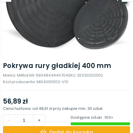
Pokrywa rury gładkiej 400 mm
Marka:
Millto
EAN:
5904844940704
SKU:
SE030202002
Kod producenta:
MI040101002-V01
56,89 zł
Cena hurtowa: od
48,61 zł
przy zakupie min.
30
sztuk
Dostępne sztuki
: 100+
Dodaj do koszyka