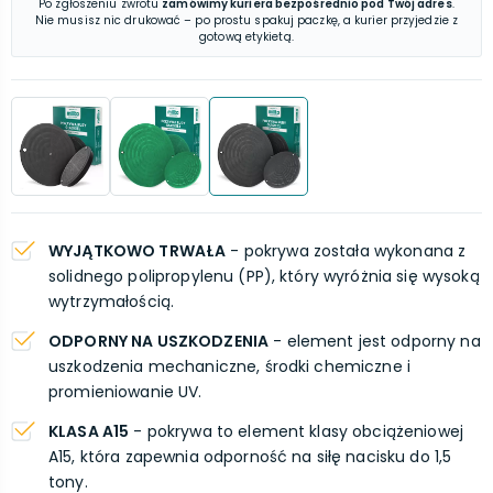
Po zgłoszeniu zwrotu
zamówimy kuriera bezpośrednio pod Twój adres
.
Nie musisz nic drukować – po prostu spakuj paczkę, a kurier przyjedzie z
gotową etykietą.
WYJĄTKOWO TRWAŁA
- pokrywa została wykonana z
solidnego polipropylenu (PP), który wyróżnia się wysoką
wytrzymałością.
ODPORNY NA USZKODZENIA
- element jest odporny na
uszkodzenia mechaniczne, środki chemiczne i
promieniowanie UV.
KLASA A15
- pokrywa to element klasy obciążeniowej
A15, która zapewnia odporność na siłę nacisku do 1,5
tony.