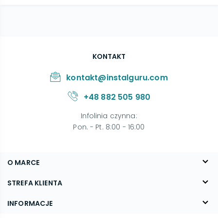
KONTAKT
kontakt@instalguru.com
+48 882 505 980
Infolinia czynna
:
Pon. - Pt. 8:00 - 16:00
O MARCE
O nas
STREFA KLIENTA
Blog
FAQ
INFORMACJE