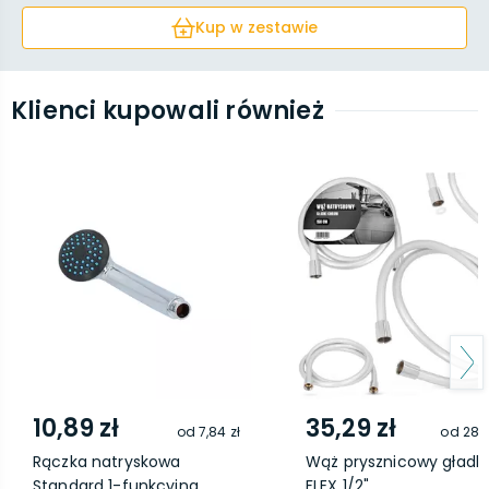
Kup w zestawie
Klienci kupowali również
10,89 zł
35,29 zł
od
7,84 zł
od
28,9
Rączka natryskowa
Wąż prysznicowy gładki
Standard 1-funkcyjna
FLEX 1/2"