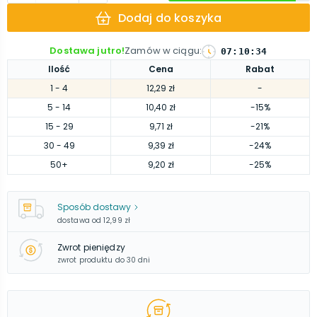
Dodaj do koszyka
Dostawa jutro!
Zamów w ciągu
:
07
:
10
:
33
Ilość
Cena
Rabat
1
- 4
12,29 zł
-
5
- 14
10,40 zł
-15%
15
- 29
9,71 zł
-21%
30
- 49
9,39 zł
-24%
50
+
9,20 zł
-25%
Sposób dostawy
dostawa od
12,99 zł
Zwrot pieniędzy
zwrot produktu do 30 dni