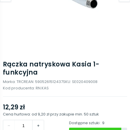
Rączka natryskowa Kasia 1-
funkcyjna
Marka:
TRCR
EAN:
5905261512437
SKU:
SE020409008
Kod producenta:
RN.KAS
12,29 zł
Cena hurtowa: od
9,20 zł
przy zakupie min.
50
sztuk
Dostępne sztuki
: 9