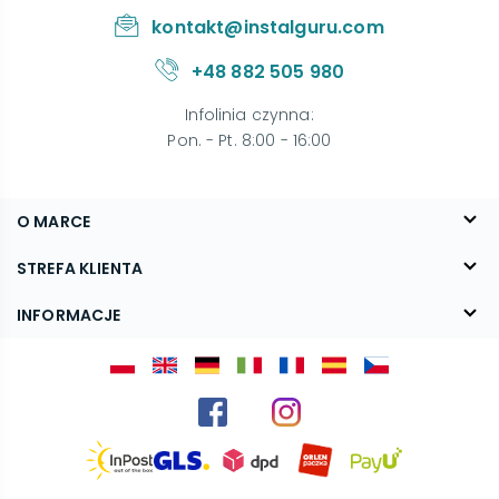
kontakt@instalguru.com
+48 882 505 980
Infolinia czynna
:
Pon. - Pt. 8:00 - 16:00
O MARCE
O nas
STREFA KLIENTA
Blog
FAQ
INFORMACJE
Kontakt
Dostawa
Regulamin
Reklamacje i zwroty
Polityka prywatności
Kariera