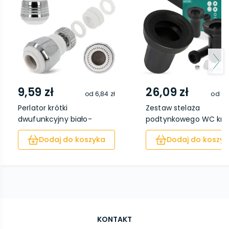
9,59 zł
26,09 zł
od
6,84 zł
od
21
Perlator krótki
Zestaw stelaża
dwufunkcyjny biało-
podtynkowego WC krót
chrom
Dodaj do koszyka
Dodaj do koszyk
KONTAKT