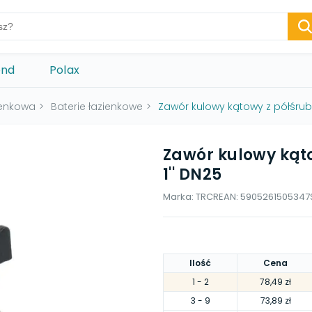
ond
Polax
ienkowa
>
Baterie łazienkowe
>
Zawór kulowy kątowy z półśrubu
Zawór kulowy kąt
1'' DN25
Marka:
TRCR
EAN:
5905261505347
Ilość
Cena
1
- 2
78,49 zł
3
- 9
73,89 zł