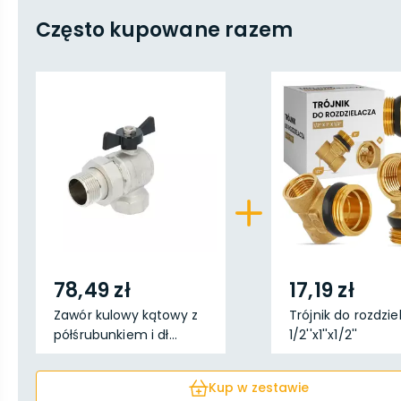
Często kupowane razem
78,49 zł
17,19 zł
Zawór kulowy kątowy z
Trójnik do rozdzi
półśrubunkiem i dł...
1/2''x1''x1/2''
Kup w zestawie