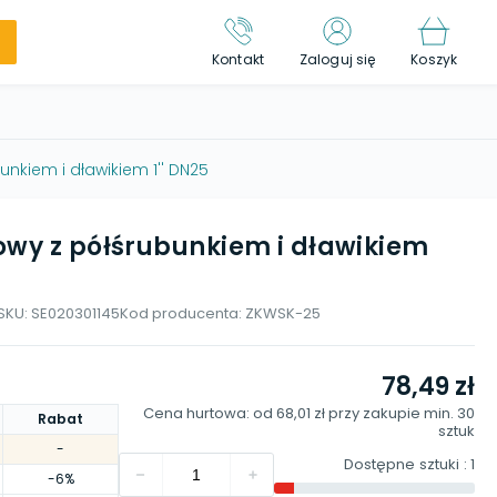
Kontakt
Zaloguj się
Koszyk
nkiem i dławikiem 1'' DN25
owy z półśrubunkiem i dławikiem
SKU:
SE020301145
Kod producenta:
ZKWSK-25
78,49 zł
Cena hurtowa: od
68,01 zł
przy zakupie min.
30
Rabat
sztuk
-
Dostępne sztuki
: 1
-6%