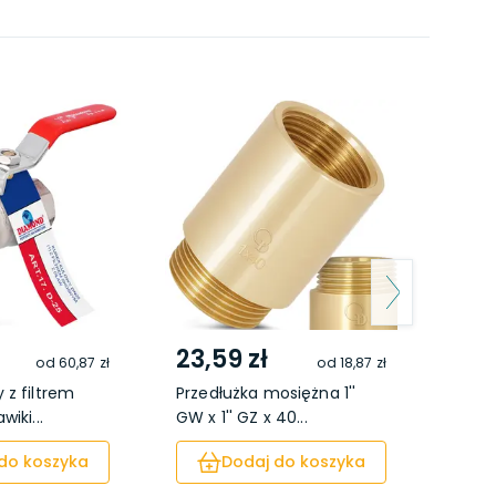
23,59 zł
25,
od
60,87 zł
od
18,87 zł
 z filtrem
Przedłużka mosiężna 1''
Odpow
iki...
GW x 1'' GZ x 40...
autom
mosi
do koszyka
Dodaj do koszyka