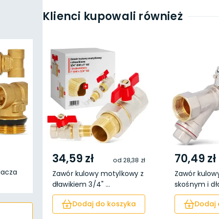
Klienci kupowali również
34,59 zł
70,49 zł
od
28,38 zł
elacza
Zawór kulowy motylkowy z
Zawór kulowy
dławikiem 3/4" ...
skośnym i dław
Dodaj do koszyka
Dodaj 