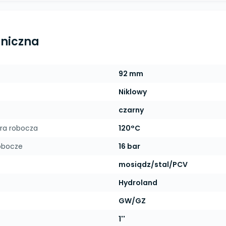
hniczna
92 mm
Niklowy
czarny
ra robocza
120°C
obocze
16 bar
mosiądz/stal/PCV
Hydroland
GW/GZ
1''