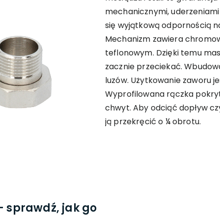
mechanicznymi, uderzeniami 
się wyjątkową odpornością na
Mechanizm zawiera chromow
teflonowym. Dzięki temu mas
zacznie przeciekać. Wbudow
luzów. Użytkowanie zaworu je
Wyprofilowana rączka pokr
chwyt. Aby odciąć dopływ czy
ją przekręcić o ¼ obrotu.
- sprawdź, jak go