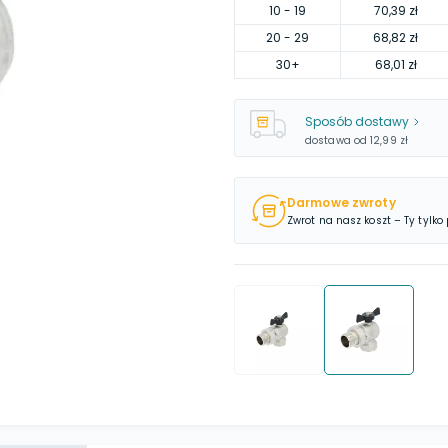
10
- 19
70,39 zł
20
- 29
68,82 zł
30
+
68,01 zł
Sposób dostawy
dostawa od
12,99 zł
Darmowe zwroty
Zwrot na nasz koszt – Ty tylko