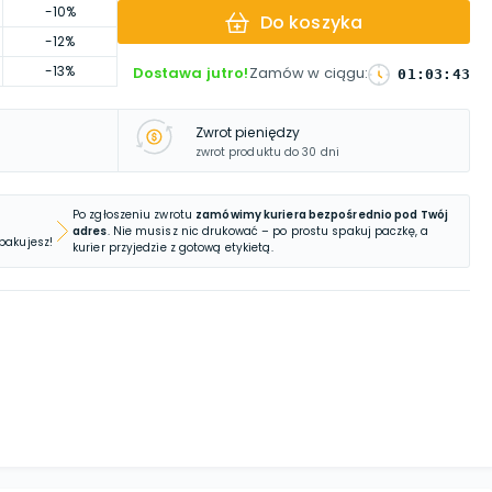
-10%
Do koszyka
-12%
-13%
Dostawa jutro!
Zamów w ciągu
:
01
:
03
:
42
Zwrot pieniędzy
zwrot produktu do 30 dni
Po zgłoszeniu zwrotu
zamówimy kuriera bezpośrednio pod Twój
adres
. Nie musisz nic drukować – po prostu spakuj paczkę, a
 pakujesz!
kurier przyjedzie z gotową etykietą.