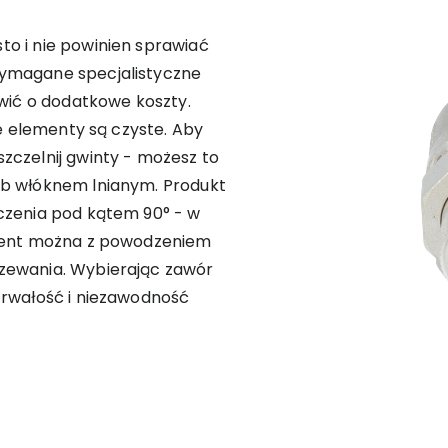
o i nie powinien sprawiać
wymagane specjalistyczne
twić o dodatkowe koszty.
ne elementy są czyste. Aby
zczelnij gwinty - możesz to
ub włóknem lnianym. Produkt
czenia pod kątem 90° - w
ement można z powodzeniem
zewania. Wybierając zawór
trwałość i niezawodność