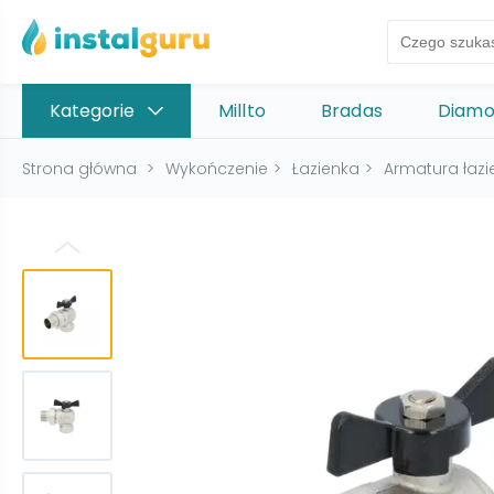
Kategorie
Millto
Bradas
Diam
Strona główna
>
Wykończenie
>
Łazienka
>
Armatura łaz