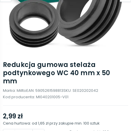
Redukcja gumowa stelaża
podtynkowego WC 40 mm x 50
mm
Marka:
Millto
EAN:
5905261598813
SKU:
SE020202042
Kod producenta:
MI040201005-V01
2,99 zł
Cena hurtowa: od
1,65 zł
przy zakupie min.
100
sztuk