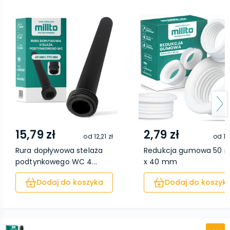
15,79 zł
2,79 zł
od
12,21 zł
od
1,
Rura dopływowa stelaża
Redukcja gumowa 50
podtynkowego WC 4...
x 40 mm
Dodaj do koszyka
Dodaj do koszyk