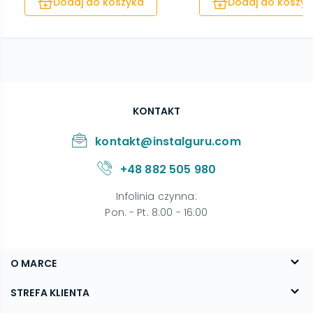
Dodaj do koszyka
Dodaj do koszyk
KONTAKT
kontakt@instalguru.com
+48 882 505 980
Infolinia czynna
:
Pon. - Pt. 8:00 - 16:00
O MARCE
O nas
STREFA KLIENTA