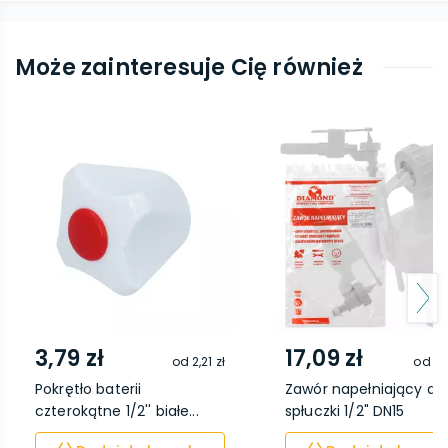
Może zainteresuje Cię również
3,79 zł
17,09 zł
od
2,21 zł
od
13
Pokrętło baterii
Zawór napełniający do
czterokątne 1/2'' białe...
spłuczki 1/2" DN15