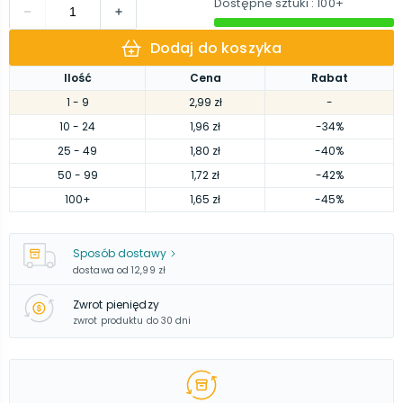
Dostępne sztuki
: 100+
Dodaj do koszyka
Ilość
Cena
Rabat
1
- 9
2,99 zł
-
10
- 24
1,96 zł
-34%
25
- 49
1,80 zł
-40%
50
- 99
1,72 zł
-42%
100
+
1,65 zł
-45%
Sposób dostawy
dostawa od
12,99 zł
Zwrot pieniędzy
zwrot produktu do 30 dni