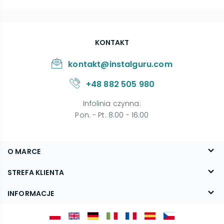
KONTAKT
kontakt@instalguru.com
+48 882 505 980
Infolinia czynna
:
Pon. - Pt. 8:00 - 16:00
O MARCE
O nas
STREFA KLIENTA
Blog
FAQ
INFORMACJE
Kontakt
Dostawa
Regulamin