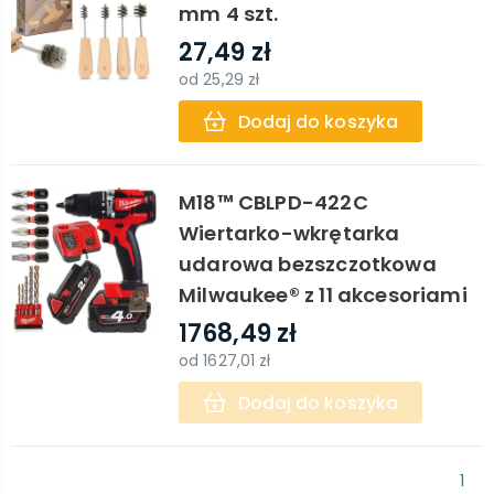
mm 4 szt.
27,49 zł
od
25,29 zł
Dodaj do koszyka
M18™ CBLPD-422C
Wiertarko-wkrętarka
udarowa bezszczotkowa
Milwaukee® z 11 akcesoriami
1768,49 zł
od
1627,01 zł
Dodaj do koszyka
1