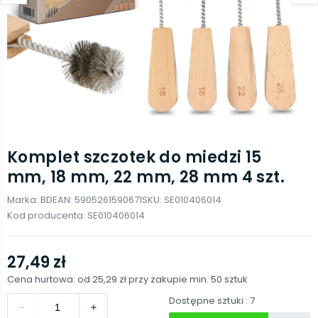
Komplet szczotek do miedzi 15
mm, 18 mm, 22 mm, 28 mm 4 szt.
Marka:
BD
EAN:
5905261590671
SKU:
SE010406014
Kod producenta:
SE010406014
27,49 zł
Cena hurtowa: od
25,29 zł
przy zakupie min.
50
sztuk
Dostępne sztuki
: 7