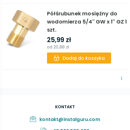
Półśrubunek mosiężny do
wodomierza 5/4'' GW x 1'' GZ 1
szt.
25,99 zł
od
20,88 zł
Dodaj do koszyka
1
KONTAKT
kontakt@instalguru.com