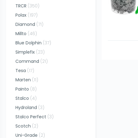
TRCR
(
350
)
Polax
(
197
)
Diamond
(
71
)
Millto
(
46
)
Blue Dolphin
(
37
)
Simplefix
(
23
)
Command
(
21
)
Tesa
(
17
)
Marten
(
11
)
Painto
(
8
)
Stalco
(
4
)
Hydroland
(
3
)
Stalco Perfect
(
3
)
Scotch
(
2
)
Uni-Grade
(
2
)