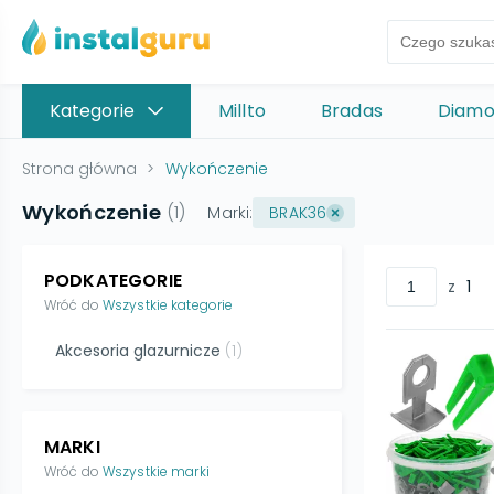
Kategorie
Millto
Bradas
Diam
Strona główna
>
Wykończenie
Wykończenie
(
1
)
Marki:
BRAK36
PODKATEGORIE
z
1
Wróć do
Wszystkie kategorie
Akcesoria glazurnicze
(
1
)
MARKI
Wróć do
Wszystkie marki