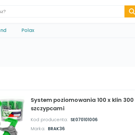
ond
Polax
System poziomowania 100 x klin 300 x
szczypcami
Kod producenta:
SE070101006
Marka:
BRAK36