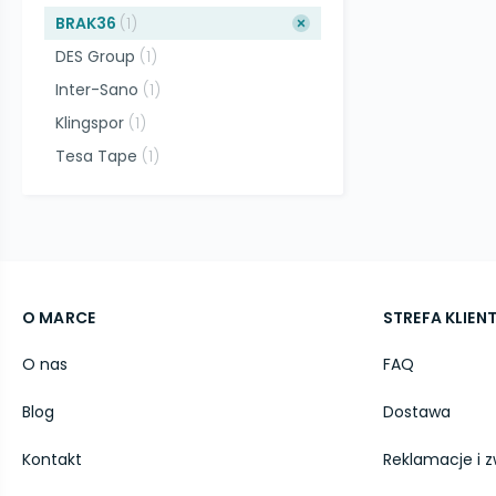
BRAK36
(
1
)
DES Group
(
1
)
Inter-Sano
(
1
)
Klingspor
(
1
)
Tesa Tape
(
1
)
O MARCE
STREFA KLIEN
O nas
FAQ
Blog
Dostawa
Kontakt
Reklamacje i z