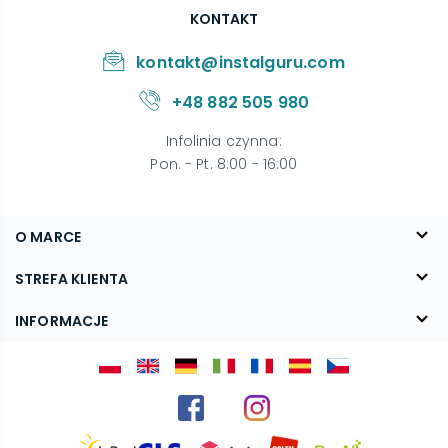
KONTAKT
kontakt@instalguru.com
+48 882 505 980
Infolinia czynna
:
Pon. - Pt. 8:00 - 16:00
O MARCE
O nas
STREFA KLIENTA
Blog
FAQ
INFORMACJE
Kontakt
Dostawa
Regulamin
Reklamacje i zwroty
Polityka prywatności
Kariera