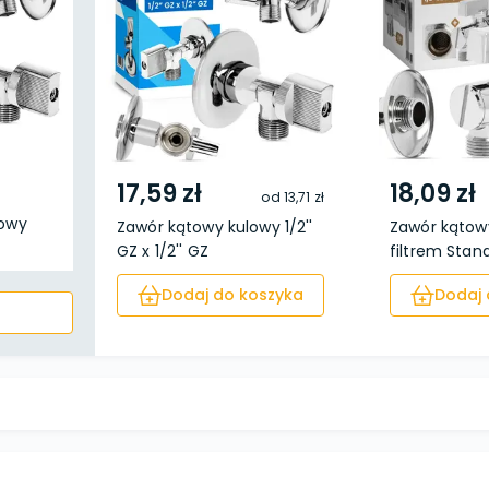
17,59 zł
18,09 zł
od
13,71 zł
lowy
Zawór kątowy kulowy 1/2''
Zawór kątow
GZ x 1/2'' GZ
filtrem Stand
Dodaj do koszyka
Dodaj 