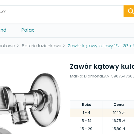
ond
Polax
ienkowa
>
Baterie łazienkowe
>
Zawór kątowy kulowy 1/2'' GZ x 
Zawór kątowy kulow
Marka:
Diamond
EAN:
590754760
Ilość
Cena
1
- 4
19,19 zł
5
- 14
16,75 zł
15
- 29
15,80 zł