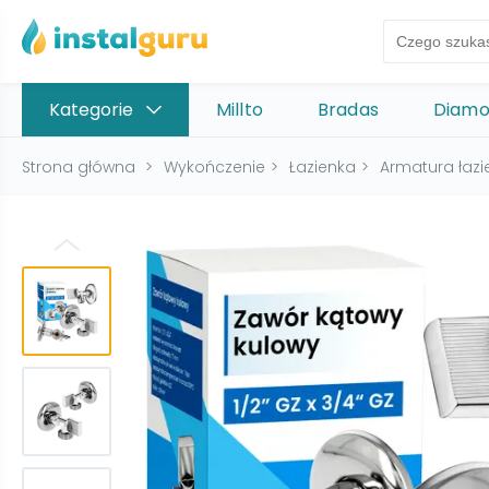
Kategorie
Millto
Bradas
Diam
Strona główna
>
Wykończenie
>
Łazienka
>
Armatura łaz