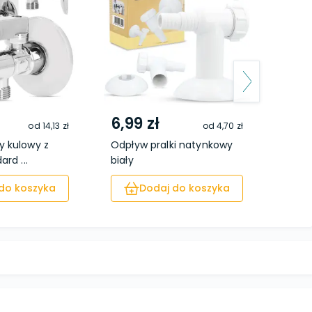
6,99 zł
44,
od
14,13 zł
od
4,70 zł
y kulowy z
Odpływ pralki natynkowy
Zawó
ard ...
biały
grzybk
do koszyka
Dodaj do koszyka