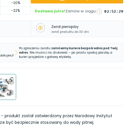
-20%
-22%
Dostawa jutro!
Zamów w ciągu
:
02
:
52
:
28
Zwrot pieniędzy
zwrot produktu do 30 dni
Po zgłoszeniu zwrotu
zamówimy kuriera bezpośrednio pod Twój
adres
. Nie musisz nic drukować – po prostu spakuj paczkę, a
 pakujesz!
kurier przyjedzie z gotową etykietą.
- produkt został zatwierdzony przez Narodowy Instytut
że być bezpiecznie stosowany do wody pitnej.