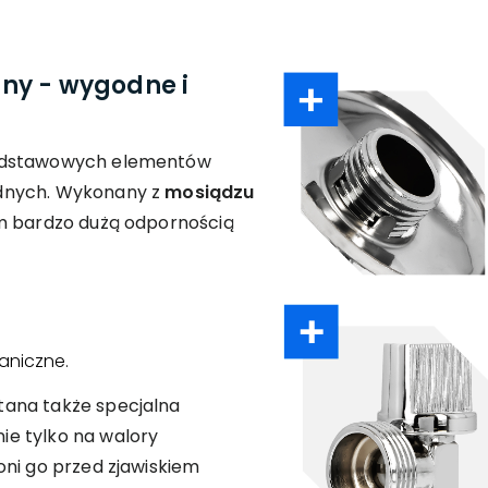
ny - wygodne i
podstawowych elementów
dnych. Wykonany z
mosiądzu
im bardzo dużą odpornością
aniczne.
ana także specjalna
e tylko na walory
oni go przed zjawiskiem