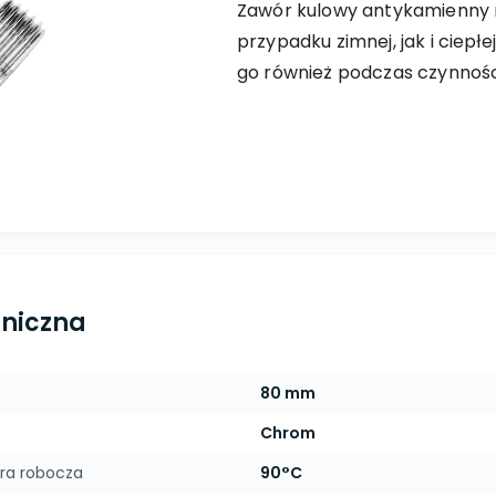
Zawór kulowy antykamienny
przypadku zimnej, jak i ciep
go również podczas czynności
hniczna
80 mm
Chrom
ra robocza
90°C