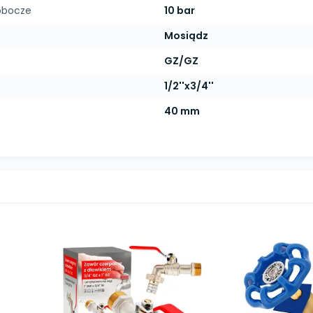
obocze
10 bar
Mosiądz
GZ/GZ
1/2''x3/4''
40 mm