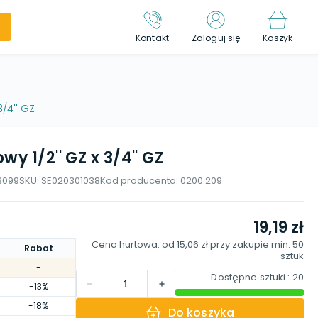
Kontakt
Zaloguj się
Koszyk
3/4'' GZ
y 1/2'' GZ x 3/4'' GZ
3099
SKU:
SE020301038
Kod producenta:
0200.209
19,19 zł
Cena hurtowa: od
15,06 zł
przy zakupie min.
50
Rabat
sztuk
-
Dostępne sztuki
: 20
-13%
-18%
Do koszyka