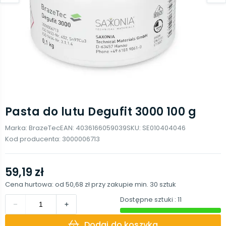
Pasta do lutu Degufit 3000 100 g
Marka:
BrazeTec
EAN:
4036166059039
SKU:
SE010404046
Kod producenta:
3000006713
59,19 zł
Cena hurtowa: od
50,68 zł
przy zakupie min.
30
sztuk
Dostępne sztuki
: 11
Dodaj do koszyka