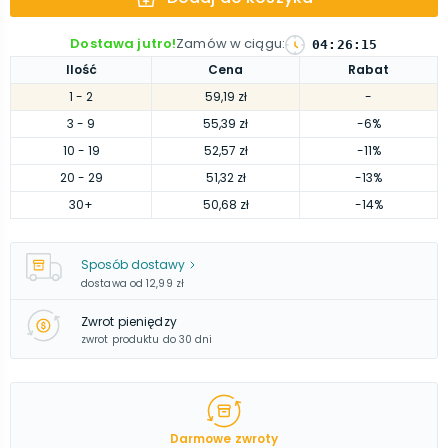
Dostawa jutro!
Zamów w ciągu
:
04
:
26
:
14
Ilość
Cena
Rabat
1
- 2
59,19 zł
-
3
- 9
55,39 zł
-6%
10
- 19
52,57 zł
-11%
20
- 29
51,32 zł
-13%
30
+
50,68 zł
-14%
Sposób dostawy
dostawa od
12,99 zł
Zwrot pieniędzy
zwrot produktu do 30 dni
Darmowe zwroty