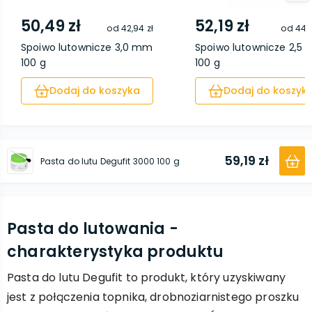
50,49 zł
52,19 zł
od
42,94 zł
od
44,4
Spoiwo lutownicze 3,0 mm
Spoiwo lutownicze 2,5
100 g
100 g
Dodaj do koszyka
Dodaj do koszyk
59,19 zł
Pasta do lutu Degufit 3000 100 g
Pasta do lutowania -
charakterystyka produktu
Pasta do lutu Degufit to produkt, który uzyskiwany
jest z połączenia topnika, drobnoziarnistego proszku