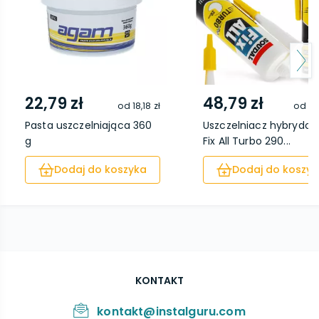
22,79 zł
48,79 zł
od
18,18 zł
od
41
Pasta uszczelniająca 360
Uszczelniacz hybrydo
g
Fix All Turbo 290...
Dodaj do koszyka
Dodaj do koszyk
KONTAKT
kontakt@instalguru.com