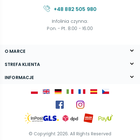
+48 882 505 980
Infolinia czynna
:
Pon. - Pt. 8:00 - 16:00
O MARCE
O nas
STREFA KLIENTA
Blog
FAQ
INFORMACJE
Kontakt
Dostawa
Regulamin
Reklamacje i zwroty
Polityka prywatności
Kariera
© Copyright
2026
. All Rights Reserved