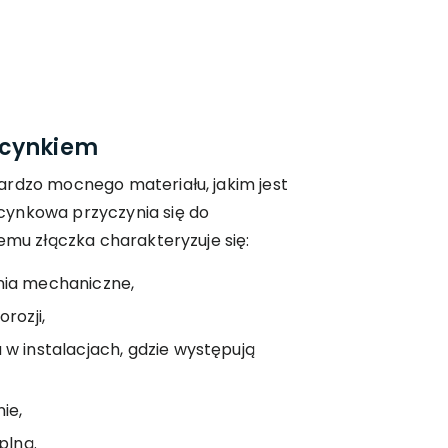
 cynkiem
ardzo mocnego materiału, jakim jest
cynkowa przyczynia się do
emu złączka charakteryzuje się:
nia mechaniczne,
rozji,
w instalacjach, gdzie występują
ie,
plną.