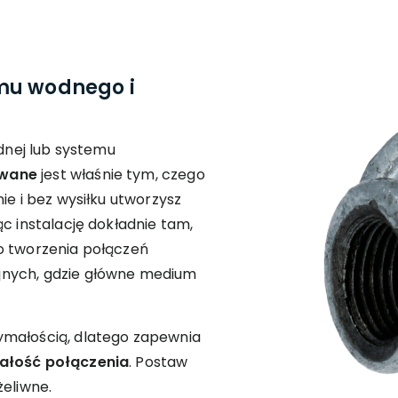
mu wodnego i
odnej lub systemu
owane
jest właśnie tym, czego
ie i bez wysiłku utworzysz
c instalację dokładnie tam,
o tworzenia połączeń
jnych, gdzie główne medium
ymałością, dlatego zapewnia
wałość połączenia
. Postaw
żeliwne.