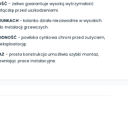
OŚĆ
- żeliwo gwarantuje wysoką wytrzymałość
złączkę przed uszkodzeniami.
RUNKACH
- kolanko działa niezawodnie w wysokich
o instalacji grzewczych.
ODNOŚĆ
- powłoka cynkowa chroni przed zużyciem,
eksploatację.
AŻ
- prosta konstrukcja umożliwia szybki montaż,
awniając prace instalacyjne.