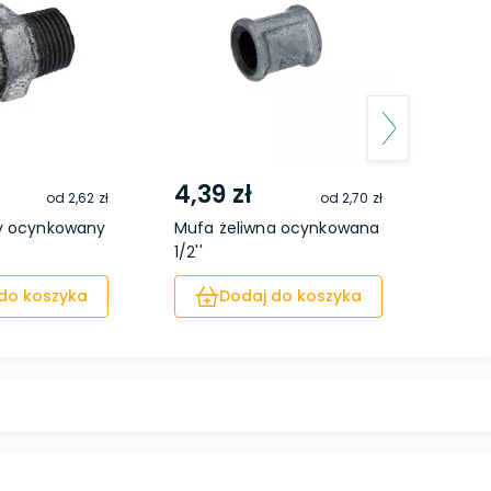
4,39 zł
4,3
od
2,62 zł
od
2,70 zł
ny ocynkowany
Mufa żeliwna ocynkowana
Reduk
1/2''
ocynk
do koszyka
Dodaj do koszyka