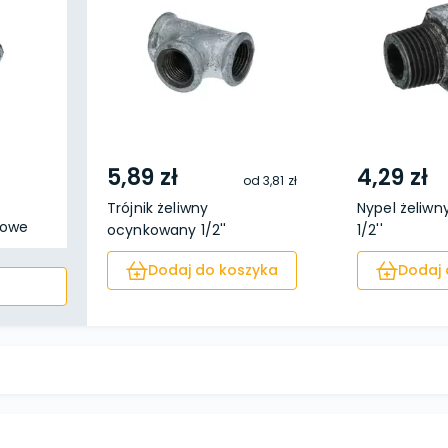
5,89 zł
4,29 zł
od
3,81 zł
Trójnik żeliwny
Nypel żeliw
lowe
ocynkowany 1/2''
1/2''
Dodaj do koszyka
Dodaj 