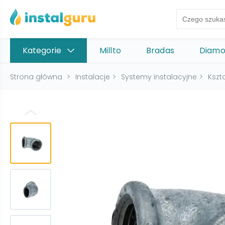
Kategorie
Millto
Bradas
Diam
Strona główna
>
Instalacje
>
Systemy instalacyjne
>
Kszt