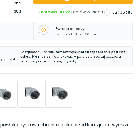
-36%
-38%
Dostawa jutro!
Zamów w ciągu
:
02
:
36
:
05
Zwrot pieniędzy
zwrot produktu do 30 dni
Po zgłoszeniu zwrotu
zamówimy kuriera bezpośrednio pod Twój
adres
. Nie musisz nic drukować – po prostu spakuj paczkę, a
 pakujesz!
kurier przyjedzie z gotową etykietą.
powłoka cynkowa chroni kolanko przed korozją, co wydłuża