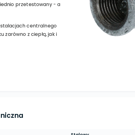
iednio przetestowany - a
stalacjach centralnego
u zarówno z ciepłą, jak i
hniczna
Stalowy