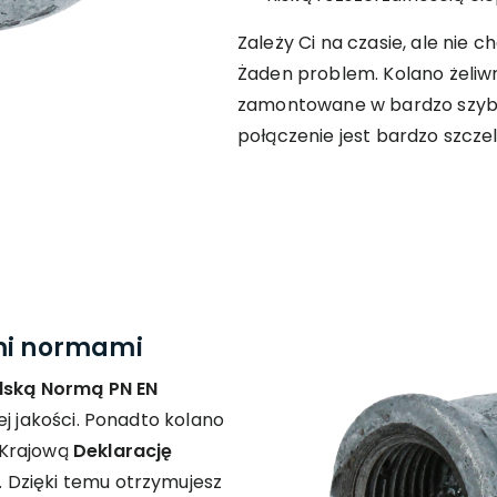
Zależy Ci na czasie, ale nie 
Żaden problem. Kolano żeli
zamontowane w bardzo szybki
połączenie jest bardzo szczeln
imi normami
lską Normą PN EN
ej jakości. Ponadto kolano
 Krajową
Deklarację
. Dzięki temu otrzymujesz