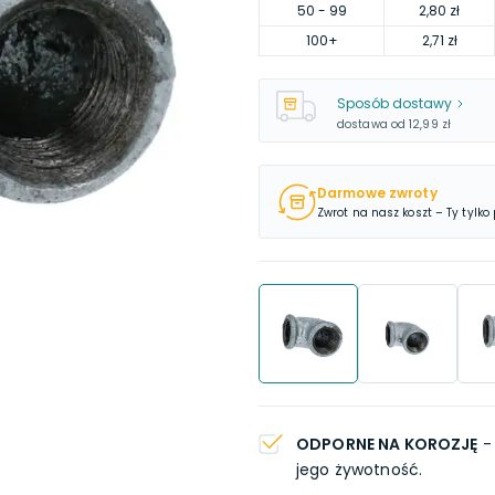
50
- 99
2,80 zł
100
+
2,71 zł
Sposób dostawy
dostawa od
12,99 zł
Darmowe zwroty
Zwrot na nasz koszt – Ty tylko
ODPORNE NA KOROZJĘ
- 
jego żywotność.