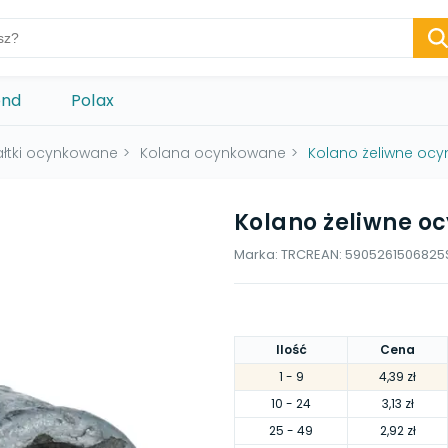
ond
Polax
ałtki ocynkowane
>
Kolana ocynkowane
>
Kolano żeliwne ocy
Kolano żeliwne oc
Marka:
TRCR
EAN:
5905261506825
Ilość
Cena
1
- 9
4,39 zł
10
- 24
3,13 zł
25
- 49
2,92 zł