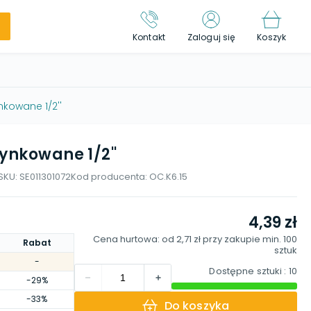
Kontakt
Zaloguj się
Koszyk
nkowane 1/2''
ynkowane 1/2''
SKU:
SE011301072
Kod producenta:
OC.K6.15
4,39 zł
Cena hurtowa: od
2,71 zł
przy zakupie min.
100
Rabat
sztuk
-
Dostępne sztuki
: 10
-29%
-33%
Do koszyka