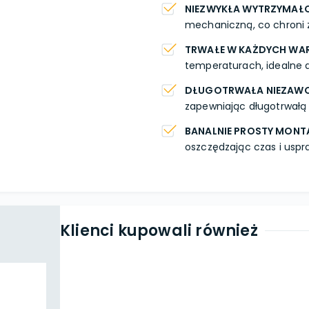
NIEZWYKŁA WYTRZYMAŁ
mechaniczną, co chroni 
TRWAŁE W KAŻDYCH WA
temperaturach, idealne d
DŁUGOTRWAŁA NIEZAW
zapewniając długotrwałą 
BANALNIE PROSTY MONT
oszczędzając czas i uspr
Klienci kupowali również