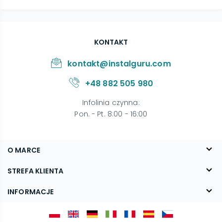
KONTAKT
kontakt@instalguru.com
+48 882 505 980
Infolinia czynna
:
Pon. - Pt. 8:00 - 16:00
O MARCE
O nas
STREFA KLIENTA
Blog
FAQ
INFORMACJE
Kontakt
Dostawa
Regulamin