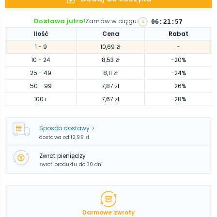
Dostawa jutro!
Zamów w ciągu
:
06
:
21
:
56
Ilość
Cena
Rabat
1
- 9
10,69 zł
-
10
- 24
8,53 zł
-20%
25
- 49
8,11 zł
-24%
50
- 99
7,87 zł
-26%
100
+
7,67 zł
-28%
Sposób dostawy
dostawa od
12,99 zł
Zwrot pieniędzy
zwrot produktu do 30 dni
Darmowe zwroty