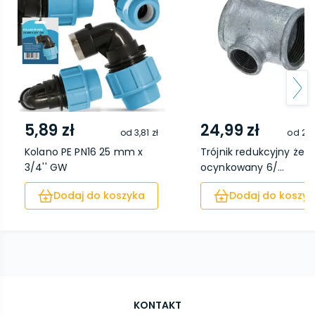
5,89 zł
24,99 zł
od
3,81 zł
od
20,
Kolano PE PN16 25 mm x
Trójnik redukcyjny żeli
3/4'' GW
ocynkowany 6/...
Dodaj do koszyka
Dodaj do koszyk
KONTAKT