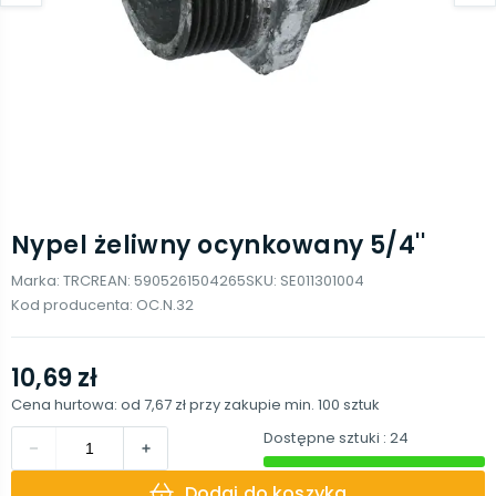
Nypel żeliwny ocynkowany 5/4''
Marka:
TRCR
EAN:
5905261504265
SKU:
SE011301004
Kod producenta:
OC.N.32
10,69 zł
Cena hurtowa: od
7,67 zł
przy zakupie min.
100
sztuk
Dostępne sztuki
: 24
Dodaj do koszyka