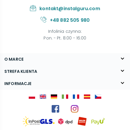
kontakt@instalguru.com
+48 882 505 980
Infolinia czynna
:
Pon. - Pt. 8:00 - 16:00
O MARCE
O nas
STREFA KLIENTA
Blog
FAQ
INFORMACJE
Kontakt
Dostawa
Regulamin
Reklamacje i zwroty
Polityka prywatności
Kariera