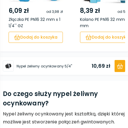
6,09 zł
8,39 zł
od
3,98 zł
od
5,8
Złączka PE PN16 32 mm x 1
Kolano PE PN16 32 mm x
1/4'' GZ
mm
Dodaj do koszyka
Dodaj do koszyk
10,69 zł
Nypel żeliwny ocynkowany 5/4''
Do czego służy nypel żeliwny
ocynkowany?
Nypel żeliwny ocynkowany jest kształtką, dzięki której
możliwe jest stworzenie połączeń gwintowanych.