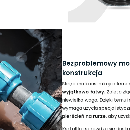
Bezproblemowy mon
konstrukcja
Skręcana konstrukcja elemen
wyjątkowo łatwy.
Zaletą złą
niewielka waga. Dzięki temu i
wymaga użycia specjalistycz
pierścień na rurze,
aby uzysk
Kształtka sprawdza się dosk