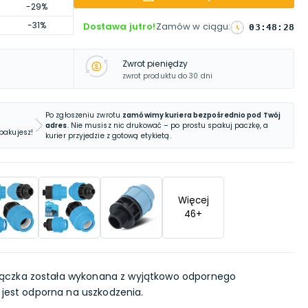
-29%
-31%
Dostawa jutro!
Zamów w ciągu
:
03
:
48
:
27
Zwrot pieniędzy
zwrot produktu do 30 dni
Po zgłoszeniu zwrotu
zamówimy kuriera bezpośrednio pod Twój
adres
. Nie musisz nic drukować – po prostu spakuj paczkę, a
 pakujesz!
kurier przyjedzie z gotową etykietą.
Więcej
46
+
łączka została wykonana z wyjątkowo odpornego
 jest odporna na uszkodzenia.