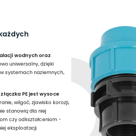
 każdych
alacji wodnych oraz
wo uniwersalny, dzięki
w systemach naziemnych,
e
złączka PE jest wysoce
nie, wilgoć, zjawisko korozji,
ie stanowią dla niej
ciom czy odkształceniom -
ej eksploatacji.