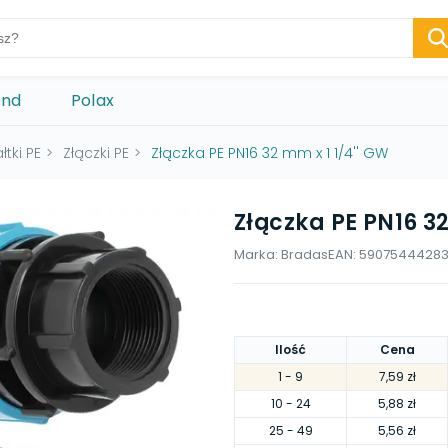
ond
Polax
łtki PE
>
Złączki PE
>
Złączka PE PN16 32 mm x 1 1/4'' GW
Złączka PE PN16 32
Marka:
Bradas
EAN:
5907544428
Ilość
Cena
1
- 9
7,59 zł
10
- 24
5,88 zł
25
- 49
5,56 zł