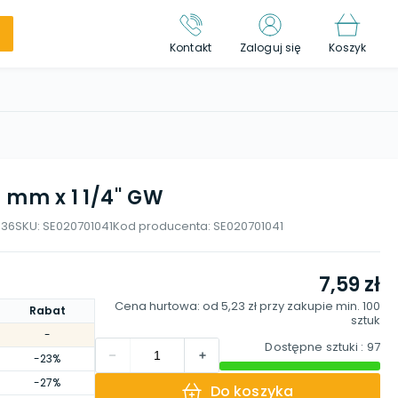
Kontakt
Zaloguj się
Koszyk
 mm x 1 1/4'' GW
336
SKU:
SE020701041
Kod producenta:
SE020701041
7,59 zł
Cena hurtowa: od
5,23 zł
przy zakupie min.
100
Rabat
sztuk
-
Dostępne sztuki
: 97
-23%
-27%
Do koszyka