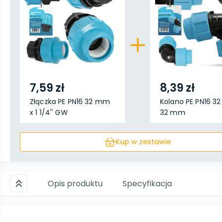
7,59 zł
8,39 zł
Złączka PE PN16 32 mm
Kolano PE PN16 3
x 1 1/4'' GW
32 mm
Kup w zestawie
Opis produktu
Specyfikacja