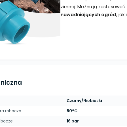
zimnej. Można ją zastosować
nawadniających ogród,
jak
hniczna
Czarny/Niebieski
ra robocza
80°C
obocze
16 bar