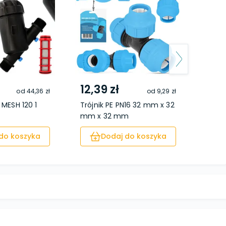
12,39 zł
5,6
od
44,36 zł
od
9,29 zł
y MESH 120 1
Trójnik PE PN16 32 mm x 32
Złącz
mm x 32 mm
GZ
do koszyka
Dodaj do koszyka