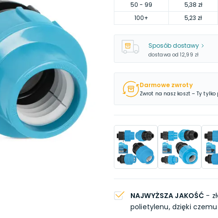
50
- 99
5,38 zł
100
+
5,23 zł
Sposób dostawy
dostawa od
12,99 zł
Darmowe zwroty
Zwrot na nasz koszt – Ty tylko
NAJWYŻSZA JAKOŚĆ
- z
polietylenu, dzięki czemu