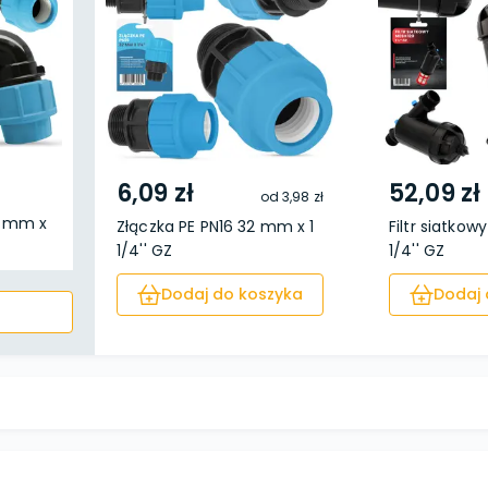
6,09 zł
52,09 zł
od
3,98 zł
2 mm x
Złączka PE PN16 32 mm x 1
Filtr siatkow
1/4'' GZ
1/4'' GZ
Dodaj do koszyka
Dodaj 