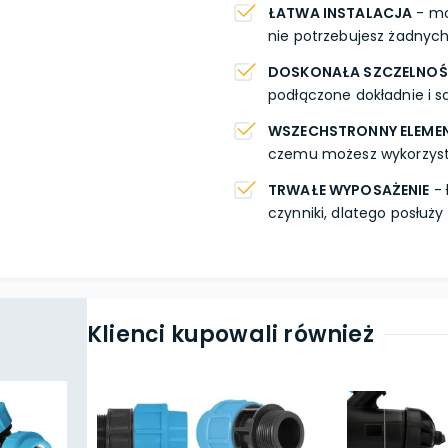
ŁATWA INSTALACJA
- mo
nie potrzebujesz żadnych
DOSKONAŁA SZCZELNO
podłączone dokładnie i s
WSZECHSTRONNY ELEME
czemu możesz wykorzystać
TRWAŁE WYPOSAŻENIE
- 
czynniki, dlatego posłuży
Klienci kupowali również