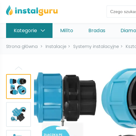
Kategorie
Millto
Bradas
Diam
Strona główna
>
Instalacje
>
Systemy instalacyjne
>
Kszta