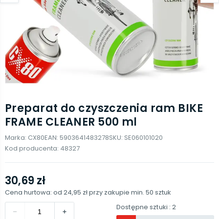
Preparat do czyszczenia ram BIKE
FRAME CLEANER 500 ml
Marka:
CX80
EAN:
5903641483278
SKU:
SE060101020
Kod producenta:
48327
30,69 zł
Cena hurtowa: od
24,95 zł
przy zakupie min.
50
sztuk
Dostępne sztuki
: 2