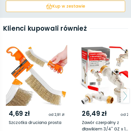
Kup w zestawie
Klienci kupowali również
4,69 zł
26,49 zł
od
2,91 zł
od
21,
Szczotka druciana prosta
Zawór czerpalny z
dławikiem 3/4'' GZ x 1...