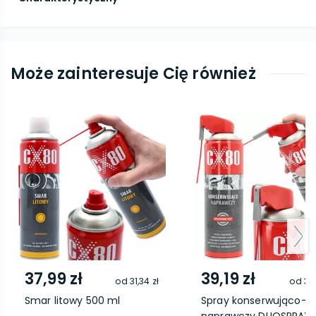
Może zainteresuje Cię również
37,99 zł
39,19 zł
od
31,34 zł
od
32,
Smar litowy 500 ml
Spray konserwująco-