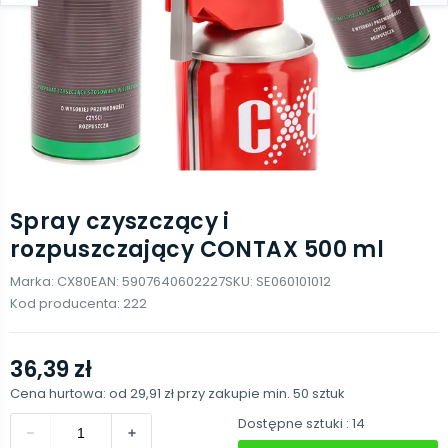
Spray czyszczący i
rozpuszczający CONTAX 500 ml
Marka:
CX80
EAN:
5907640602227
SKU:
SE060101012
Kod producenta:
222
36,39 zł
Cena hurtowa: od
29,91 zł
przy zakupie min.
50
sztuk
Dostępne sztuki
: 14