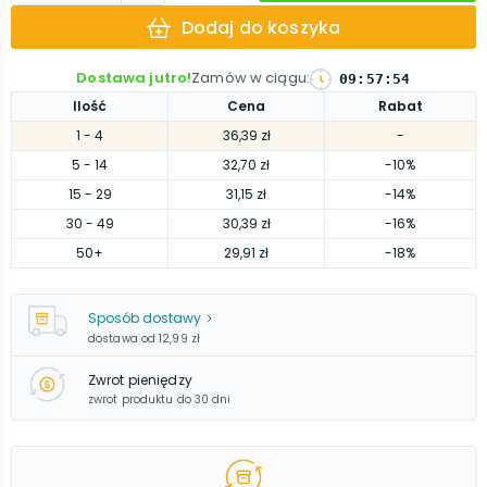
Dodaj do koszyka
Dostawa jutro!
Zamów w ciągu
:
09
:
57
:
53
Ilość
Cena
Rabat
1
- 4
36,39 zł
-
5
- 14
32,70 zł
-10%
15
- 29
31,15 zł
-14%
30
- 49
30,39 zł
-16%
50
+
29,91 zł
-18%
Sposób dostawy
dostawa od
12,99 zł
Zwrot pieniędzy
zwrot produktu do 30 dni