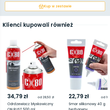
Kup w zestawie
Klienci kupowali również
34,79 zł
22,79 zł
od
28,50 zł
od
18,
Odrdzewiacz błyskawiczny
Smar silikonowy 40 g
ON RUST 500 ml
bezbarwny