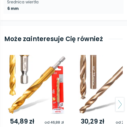
Średnica wiertła
6 mm
Może zainteresuje Cię również
54,89 zł
30,29 zł
od
46,88 zł
od
24,