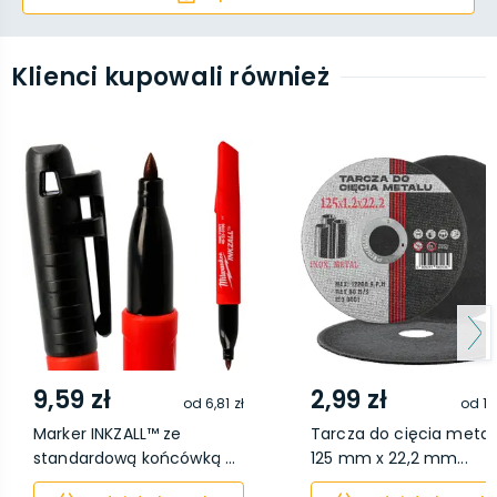
Klienci kupowali również
9,59 zł
2,99 zł
od
6,81 zł
od
1,
Marker INKZALL™ ze
Tarcza do cięcia metal
standardową końcówką ...
125 mm x 22,2 mm...