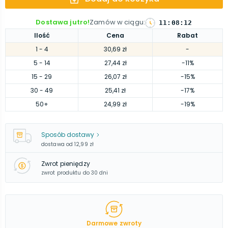
Dostawa jutro!
Zamów w ciągu
:
11
:
08
:
11
Ilość
Cena
Rabat
1
- 4
30,69 zł
-
5
- 14
27,44 zł
-11%
15
- 29
26,07 zł
-15%
30
- 49
25,41 zł
-17%
50
+
24,99 zł
-19%
Sposób dostawy
dostawa od
12,99 zł
Zwrot pieniędzy
zwrot produktu do 30 dni
Darmowe zwroty