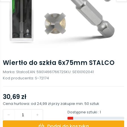
Wiertło do szkła 6x75mm STALCO
Marka:
Stalco
EAN:
5901466176672
SKU:
SE100102041
Kod producenta:
S-72174
30,69 zł
Cena hurtowa: od
24,99 zł
przy zakupie min.
50
sztuk
Dostępne sztuki
: 1
Dodaj do koszyka