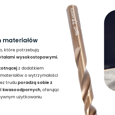
h materiałów
b, które potrzebują
etalami wysokostopowymi.
kotnącej
z dodatkiem
 materiałów o wytrzymałości
Bez trudu
poradzą sobie z
 i kwasoodpornych,
oferując
sywnym użytkowaniu.