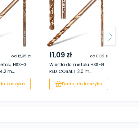
11,09 zł
20,
od
12,95 zł
od
8,05 zł
metalu HSS-G
Wiertła do metalu HSS-G
Wiert
,2 m...
RED COBALT 3,0 m...
RED C
do koszyka
Dodaj do koszyka