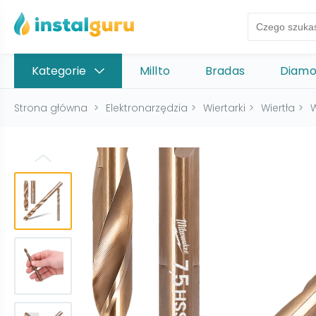
Kategorie
Millto
Bradas
Diam
Strona główna
>
Elektronarzędzia
>
Wiertarki
>
Wiertła
>
W