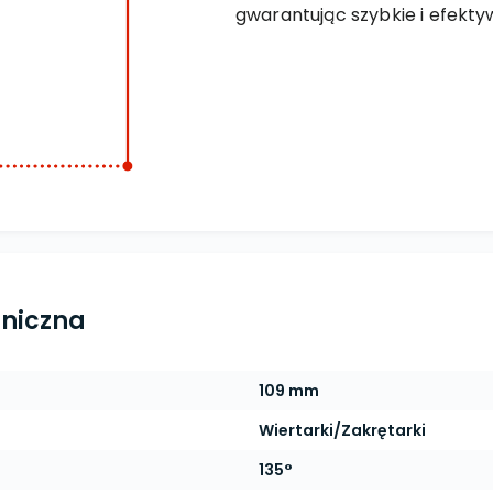
gwarantując szybkie i efekt
hniczna
109 mm
Wiertarki/Zakrętarki
135°