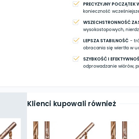
PRECYZYJNY POCZĄTEK 
konieczność wcześniejsz
WSZECHSTRONNOŚĆ ZA
wysokostopowych, nierd
LEPSZA STABILNOŚĆ
- tr
obracania się wiertła w 
SZYBKOŚĆ I EFEKTYWNO
odprowadzanie wiórów, pr
Klienci kupowali również