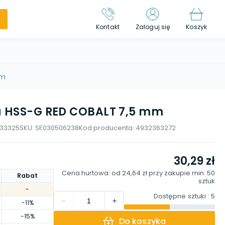
Kontakt
Zaloguj się
Koszyk
mm
u HSS-G RED COBALT 7,5 mm
33325
SKU:
SE030506238
Kod producenta:
4932363272
30,29 zł
Cena hurtowa: od
24,64 zł
przy zakupie min.
50
Rabat
sztuk
-
Dostępne sztuki
: 5
-11%
-15%
Do koszyka