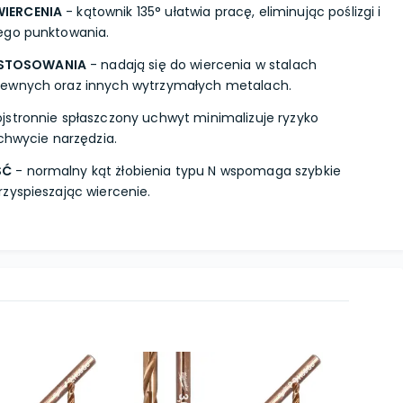
WIERCENIA
- kątownik 135° ułatwia pracę, eliminując poślizgi i
ego punktowania.
STOSOWANIA
- nadają się do wiercenia w stalach
zewnych oraz innych wytrzymałych metalach.
ójstronnie spłaszczony uchwyt minimalizuje ryzyko
uchwycie narzędzia.
ŚĆ
- normalny kąt żłobienia typu N wspomaga szybkie
zyspieszając wiercenie.