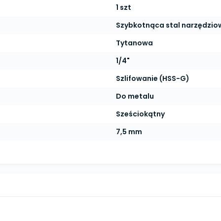
1 szt
Szybkotnąca stal narzędzio
Tytanowa
1/4"
Szlifowanie (HSS-G)
Do metalu
Sześciokątny
7,5 mm