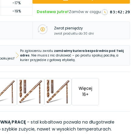
-17%
-19%
Dostawa jutro!
Zamów w ciągu
:
03
:
42
:
28
Zwrot pieniędzy
zwrot produktu do 30 dni
Po zgłoszeniu zwrotu
zamówimy kuriera bezpośrednio pod Twój
adres
. Nie musisz nic drukować – po prostu spakuj paczkę, a
 pakujesz!
kurier przyjedzie z gotową etykietą.
Więcej
16
+
YWNĄ PRACĘ
- stal kobaltowa pozwala na długotrwałe
 szybkie zużycie, nawet w wysokich temperaturach.