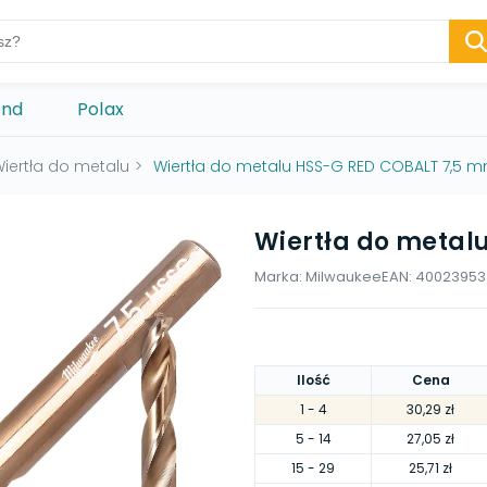
ond
Polax
iertła do metalu
>
Wiertła do metalu HSS-G RED COBALT 7,5 
Wiertła do metal
Marka:
Milwaukee
EAN:
40023953
Ilość
Cena
1
- 4
30,29 zł
5
- 14
27,05 zł
15
- 29
25,71 zł