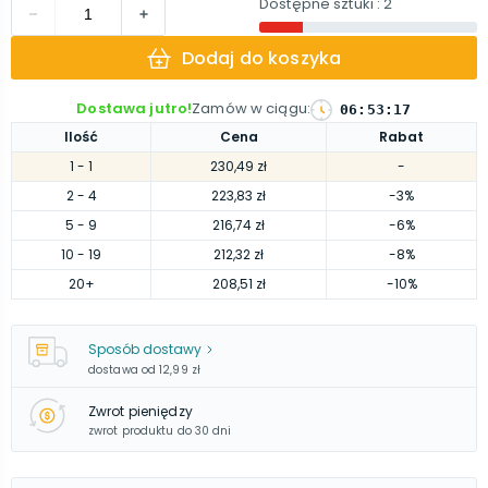
Dostępne sztuki
: 2
Dodaj do koszyka
Dostawa jutro!
Zamów w ciągu
:
06
:
53
:
16
Ilość
Cena
Rabat
1
- 1
230,49 zł
-
2
- 4
223,83 zł
-3%
5
- 9
216,74 zł
-6%
10
- 19
212,32 zł
-8%
20
+
208,51 zł
-10%
Sposób dostawy
dostawa od
12,99 zł
Zwrot pieniędzy
zwrot produktu do 30 dni