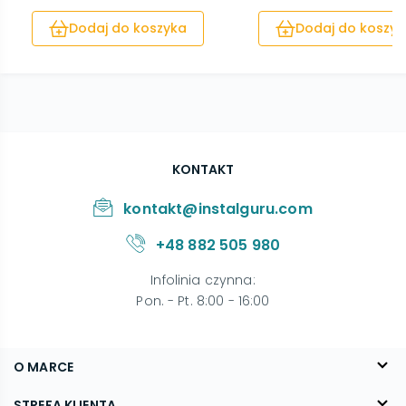
Dodaj do koszyka
Dodaj do koszyk
KONTAKT
kontakt@instalguru.com
+48 882 505 980
Infolinia czynna
:
Pon. - Pt. 8:00 - 16:00
O MARCE
O nas
STREFA KLIENTA