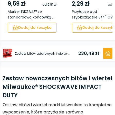
9,59 zł
2,29 zł
od
6,81 zł
od
1
Marker INKZALL™ ze
Przyłącze pod
standardową końcówką ...
szybkozłączke 3/4" GW 
S...
Dodaj do koszyka
Dodaj do koszyk
230,49 zł
Zestaw bitów udarowych i wierteł SHOCKWAVE IMPACT DUTY™ 48 szt. Milwaukee®
Zestaw nowoczesnych bitów i wierteł
Milwaukee® SHOCKWAVE IMPACT
DUTY
Zestaw bitów i wierteł marki Milwaukee to kompletne
wyposażenie, które przyda się zarówno