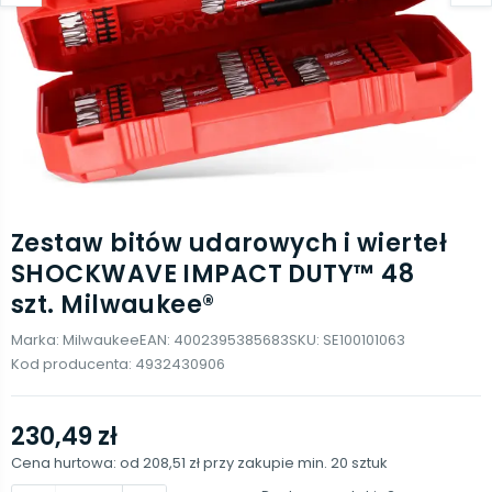
Zestaw bitów udarowych i wierteł
SHOCKWAVE IMPACT DUTY™ 48
szt. Milwaukee®
Marka:
Milwaukee
EAN:
4002395385683
SKU:
SE100101063
Kod producenta:
4932430906
230,49 zł
Cena hurtowa: od
208,51 zł
przy zakupie min.
20
sztuk