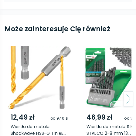
Może zainteresuje Cię również
12,49 zł
46,99 zł
od
9,40 zł
od
39,
Wiertła do metalu
Wiertła do metalu S HS
Shockwave HSS-G Tin RE...
STALCO 2-8 mm 13...