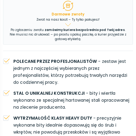
Darmowe zwroty
Zwrot na nasz koszt – Ty tylko pakujesz!
Po zgłoszeniu zwrotu
zamówimy kuriera bezpośrednio pod Twój adres
.
Nie musisz nic drukować – po prostu spakuj paczkę, a kurier przyjedzie z
gotową etykietą.
POLECANE PRZEZ PROFESJONALISTÓW
- zestaw jest
jednym z najczęściej wybieranych przez
profesjonalistów, którzy potrzebują trwałych narzędzi
do codziennej pracy.
STAL O UNIKALNEJ KONSTRUKCJI
- bity i wiertła
wykonano ze specjalnej hartowanej stali opracowanej
na zlecenie producenta.
WYTRZYMAŁOŚĆ KLASY HEAVY DUTY
- precyzyjnie
wykonane bity idealnie dopasowują się do śrub i
wkrętów, nie powodują przeskoków i są wyjątkowo