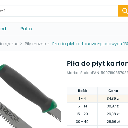
ond
Polax
ia ręczne
>
Piły ręczne
>
Piła do płyt kartonowo-gipsowych 
Piła do płyt kar
Marka:
Stalco
EAN:
590718085703
Ilość
Cena
1
- 4
34,39 zł
5
- 14
30,87 zł
15
- 29
29,38 zł
30
- 49
28,66 zł