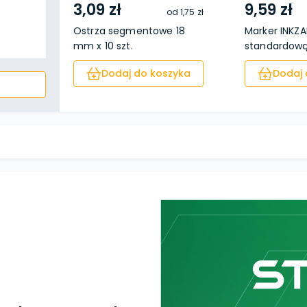
3,09 zł
9,59 zł
od
1,75 zł
Ostrza segmentowe 18
Marker INKZA
mm x 10 szt.
standardową
Dodaj do koszyka
Dodaj 