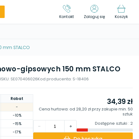
Kontakt
Zaloguj się
Koszyk
150 mm STALCO
tonowo-gipsowych 150 mm STALCO
3
SKU:
SE070406026
Kod producenta:
S-18406
Rabat
34,39 zł
-
Cena hurtowa: od
28,20 zł
przy zakupie min.
50
sztuk
-10%
Dostępne sztuki
: 2
-15%
-17%
Do koszyka