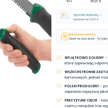
50
+
28,20 zł
Sposób dostawy
dostawa od
12,99 zł
Darmowe zwroty
Zwrot na nasz koszt – Ty tylko
WYJĄTKOWO SOLIDNY
- 
które zapewniają odporn
WSZECHSTRONNE ZAST
kartonowych, jednak może
POLSKI PRODUCENT
- pr
zapewnia najwyższą jako
PRECYZYJNE CIĘCIE
- każ
czemu narzędzie tnie wy