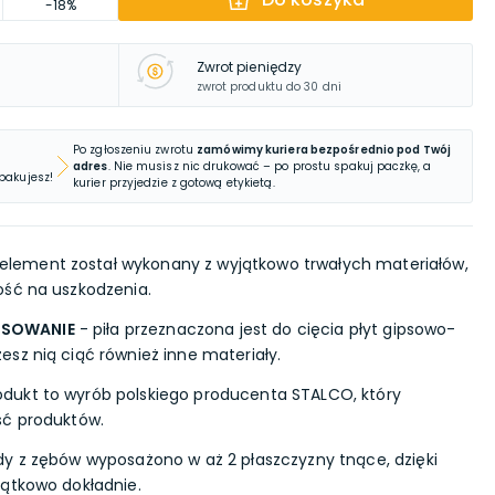
-18%
Zwrot pieniędzy
zwrot produktu do 30 dni
Po zgłoszeniu zwrotu
zamówimy kuriera bezpośrednio pod Twój
adres
. Nie musisz nic drukować – po prostu spakuj paczkę, a
 pakujesz!
kurier przyjedzie z gotową etykietą.
element został wykonany z wyjątkowo trwałych materiałów,
ość na uszkodzenia.
OSOWANIE
- piła przeznaczona jest do cięcia płyt gipsowo-
sz nią ciąć również inne materiały.
odukt to wyrób polskiego producenta STALCO, który
ść produktów.
dy z zębów wyposażono w aż 2 płaszczyzny tnące, dzięki
jątkowo dokładnie.