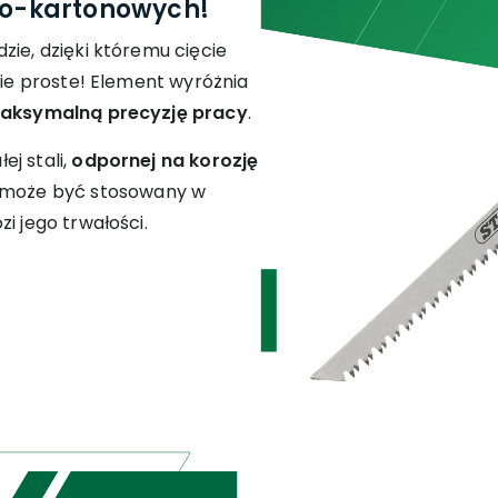
owo-kartonowych!
zie, dzięki któremu cięcie
nie proste! Element wyróżnia
aksymalną precyzję pracy
.
j stali,
odpornej na korozję
t może być stosowany w
i jego trwałości.