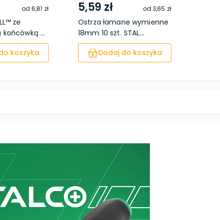
5,59 zł
1,39
od
6,81 zł
od
3,65 zł
LL™ ze
Ostrza łamane wymienne
Ołówe
 końcówką ...
18mm 10 szt. STAL...
czer
do koszyka
Dodaj do koszyka