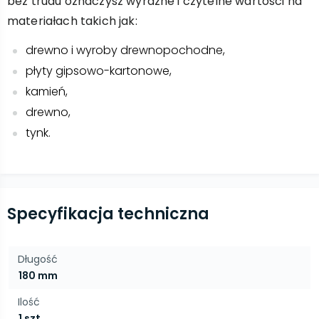
bez trudu oznaczysz wyraźne i czytelne wartości na
materiałach takich jak:
drewno i wyroby drewnopochodne,
płyty gipsowo-kartonowe,
kamień,
drewno,
tynk.
Specyfikacja techniczna
Długość
180 mm
Ilość
1 szt.