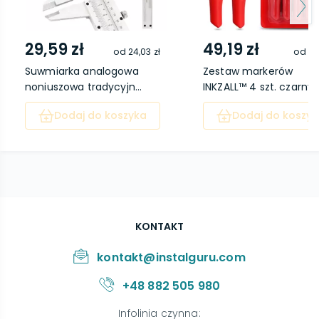
29,59 zł
49,19 zł
od
24,03 zł
od
41
Suwmiarka analogowa
Zestaw markerów
noniuszowa tradycyjn...
INKZALL™ 4 szt. czarny M
Dodaj do koszyka
Dodaj do koszyk
KONTAKT
kontakt@instalguru.com
+48 882 505 980
Infolinia czynna
: