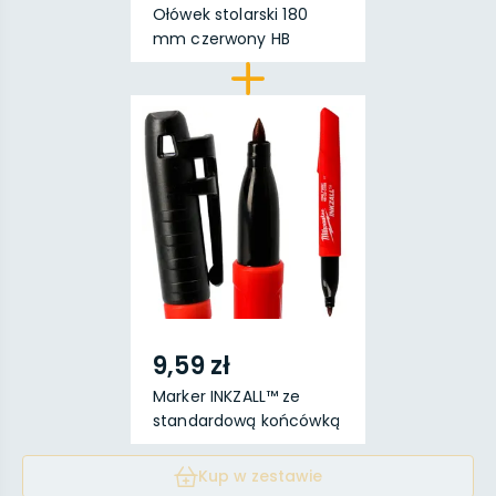
Ołówek stolarski 180
mm czerwony HB
9,59 zł
Marker INKZALL™ ze
standardową końcówką
...
Kup w zestawie