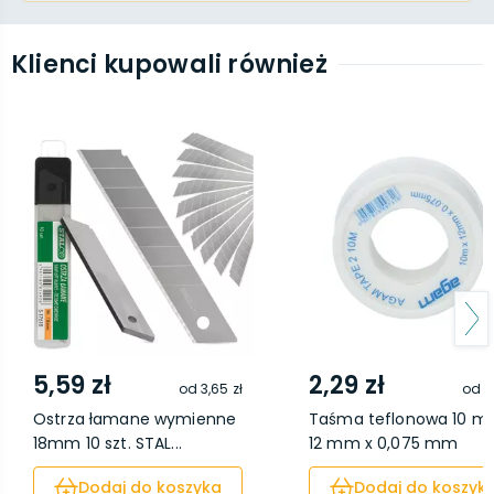
Klienci kupowali również
5,59 zł
2,29 zł
od
3,65 zł
od
1,
Ostrza łamane wymienne
Taśma teflonowa 10 m 
18mm 10 szt. STAL...
12 mm x 0,075 mm
Dodaj do koszyka
Dodaj do koszyk