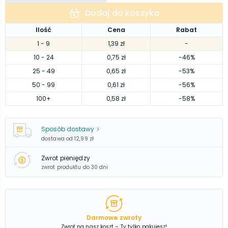
Dodaj do koszyka
Ilość
Cena
Rabat
1
- 9
1,39 zł
-
10
- 24
0,75 zł
-46%
25
- 49
0,65 zł
-53%
50
- 99
0,61 zł
-56%
100
+
0,58 zł
-58%
Sposób dostawy
dostawa od
12,99 zł
Zwrot pieniędzy
zwrot produktu do 30 dni
Darmowe zwroty
Zwrot na nasz koszt – Ty tylko pakujesz!