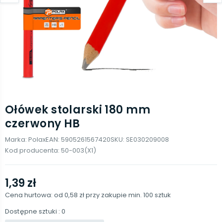
Ołówek stolarski 180 mm
czerwony HB
Marka:
Polax
EAN:
5905261567420
SKU:
SE030209008
Kod producenta:
50-003(X1)
1,39 zł
Cena hurtowa: od
0,58 zł
przy zakupie min.
100
sztuk
Dostępne sztuki
: 0