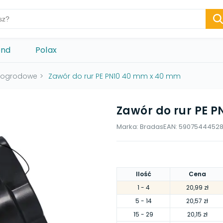
ond
Polax
 ogrodowe
>
Zawór do rur PE PN10 40 mm x 40 mm
Zawór do rur PE 
Marka:
Bradas
EAN:
59075444528
Ilość
Cena
1
- 4
20,99 zł
5
- 14
20,57 zł
15
- 29
20,15 zł