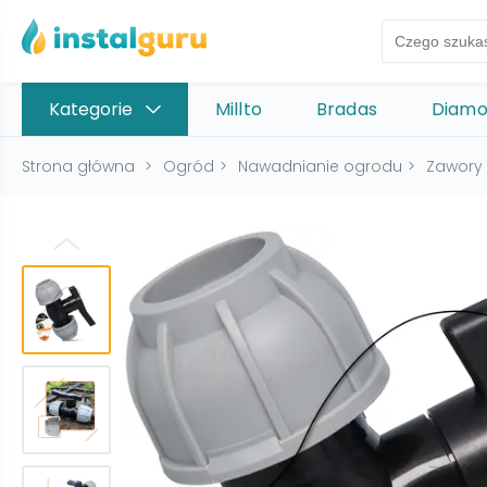
Kategorie
Millto
Bradas
Diam
Strona główna
>
Ogród
>
Nawadnianie ogrodu
>
Zawory