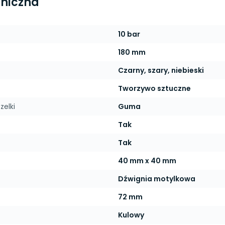
hniczna
10 bar
180 mm
Czarny, szary, niebieski
Tworzywo sztuczne
zelki
Guma
Tak
Tak
40 mm x 40 mm
Dźwignia motylkowa
72 mm
Kulowy