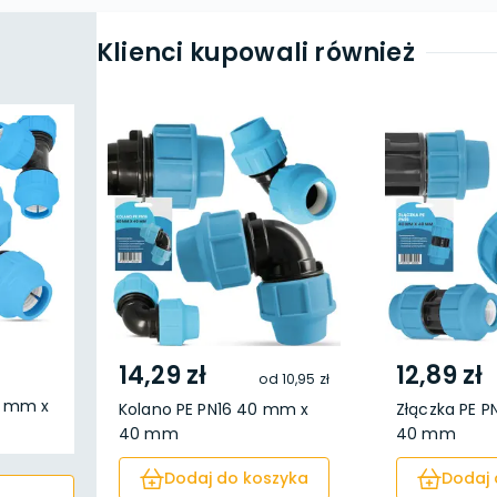
Klienci kupowali również
14,29 zł
12,89 zł
od
10,95 zł
40 mm x
Kolano PE PN16 40 mm x
Złączka PE 
40 mm
40 mm
Dodaj do koszyka
Dodaj 