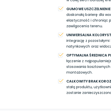
w całej sieci i bardziej
GUMOWE USZCZELNIENIE
doskonałą barierę dla w
elastyczność i chroniąc 
zawilgocenia terenu.
UNIWERSALNA KOLORYS
integrację z pozostałymi
natynkowych oraz widoc
OPTYMALNA ŚREDNICA P
łączenie z najpopularnie
stosowania kosztownych 
montażowych.
CAŁKOWITY BRAK KOROZ
stałą produktu, użytkown
zostanie zanieczyszczon