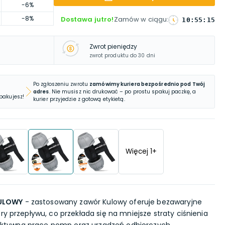
-6%
-8%
Dostawa jutro!
Zamów w ciągu
:
10
:
55
:
14
Zwrot pieniędzy
zwrot produktu do 30 dni
Po zgłoszeniu zwrotu
zamówimy kuriera bezpośrednio pod Twój
adres
. Nie musisz nic drukować – po prostu spakuj paczkę, a
 pakujesz!
kurier przyjedzie z gotową etykietą.
Więcej
1
+
ULOWY
- zastosowany zawór Kulowy oferuje bezawaryjne
ry przepływu, co przekłada się na mniejsze straty ciśnienia