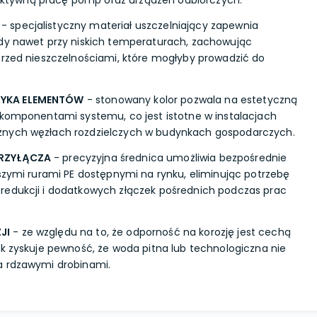
 efektywną pracę pomp oraz urządzeń odbiorczych.
- specjalistyczny materiał uszczelniający zapewnia
ody nawet przy niskich temperaturach, zachowując
przed nieszczelnościami, które mogłyby prowadzić do
TYKA ELEMENTÓW
- stonowany kolor pozwala na estetyczną
 komponentami systemu, co jest istotne w instalacjach
znych węzłach rozdzielczych w budynkach gospodarczych.
RZYŁĄCZA
- precyzyjna średnica umożliwia bezpośrednie
jszymi rurami PE dostępnymi na rynku, eliminując potrzebę
redukcji i dodatkowych złączek pośrednich podczas prac
JI
- ze względu na to, że odporność na korozję jest cechą
ik zyskuje pewność, że woda pitna lub technologiczna nie
a rdzawymi drobinami.