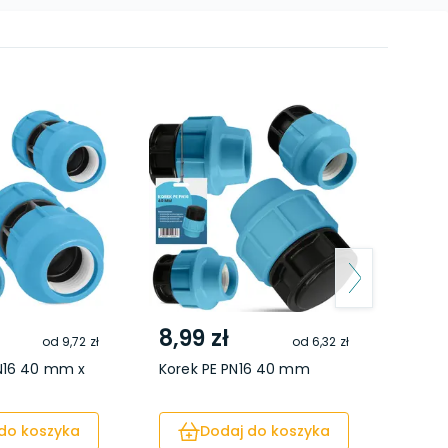
8,99 zł
7,7
od
9,72 zł
od
6,32 zł
PN16 40 mm x
Korek PE PN16 40 mm
Złącz
1'' GZ
do koszyka
Dodaj do koszyka