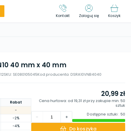
Kontakt
Zaloguj się
Koszyk
PN10 40 mm x 40 mm
12
SKU:
SE080105045
Kod producenta:
DSRA10VNB4040
20,99 zł
Cena hurtowa: od
19,31 zł
przy zakupie min.
50
Rabat
sztuk
-
Dostępne sztuki
: 50
-2%
-4%
Do koszyka