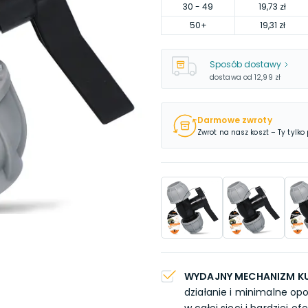
30
- 49
19,73 zł
50
+
19,31 zł
Sposób dostawy
dostawa od
12,99 zł
Darmowe zwroty
Zwrot na nasz koszt – Ty tylko
WYDAJNY MECHANIZM K
działanie i minimalne opo