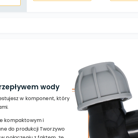
przepływem wody
estujesz w komponent, który
ami.
 je kompaktowym i
ne do produkcji Tworzywo
 w połączeniu z faktem, że