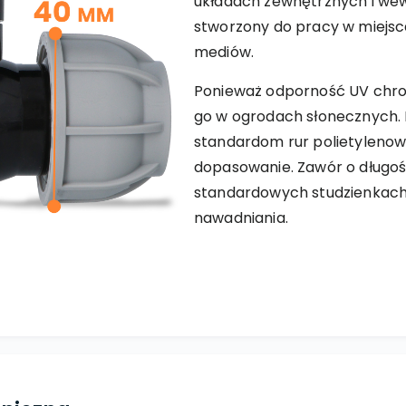
układach zewnętrznych i wew
stworzony do pracy w miejsca
mediów.
Ponieważ odporność UV chro
go w ogrodach słonecznych
standardom rur polietylenow
dopasowanie. Zawór o długoś
standardowych studzienkach,
nawadniania.