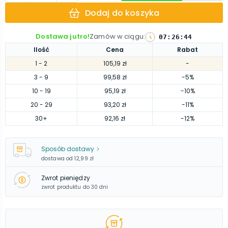
Dodaj do koszyka
Dostawa jutro!
Zamów w ciągu
:
07
:
26
:
43
Ilość
Cena
Rabat
1
- 2
105,19 zł
-
3
- 9
99,58 zł
-5%
10
- 19
95,19 zł
-10%
20
- 29
93,20 zł
-11%
30
+
92,16 zł
-12%
Sposób dostawy
dostawa od
12,99 zł
Zwrot pieniędzy
zwrot produktu do 30 dni