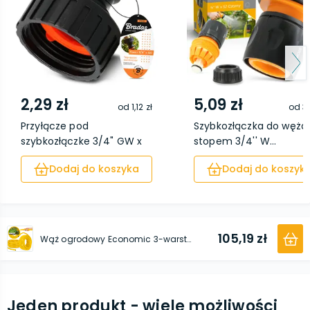
2,29 zł
5,09 zł
od
1,12 zł
od
3,
Przyłącze pod
Szybkozłączka do węża
szybkozłączke 3/4" GW x
stopem 3/4'' W...
S...
Dodaj do koszyka
Dodaj do koszyk
105,19 zł
Wąż ogrodowy Economic 3-warstwowy Żółty 3/4'' 30 m
Jeden produkt - wiele możliwości