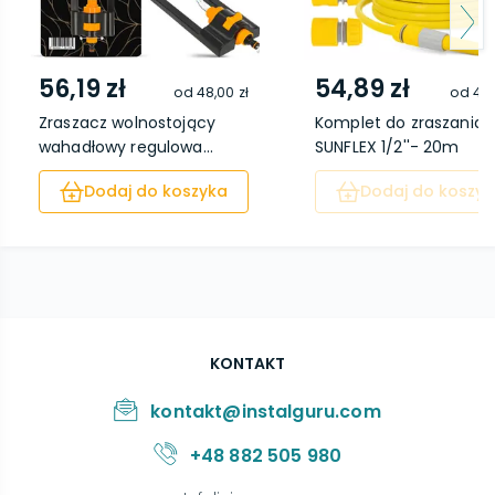
56,19 zł
54,89 zł
od
48,00 zł
od
46,
Zraszacz wolnostojący
Komplet do zraszania
wahadłowy regulowa...
SUNFLEX 1/2''- 20m
Dodaj do koszyka
Dodaj do koszyk
KONTAKT
kontakt@instalguru.com
+48 882 505 980