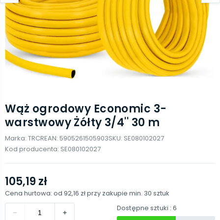
Wąż ogrodowy Economic 3-
warstwowy Żółty 3/4'' 30 m
Marka:
TRCR
EAN:
5905261505903
SKU:
SE080102027
Kod producenta:
SE080102027
105,19 zł
Cena hurtowa: od
92,16 zł
przy zakupie min.
30
sztuk
Dostępne sztuki
: 6