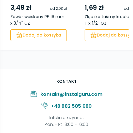
3,49 zł
1,69 zł
od
2,03 zł
od
0,
Zawór wciskany PE 16 mm
Złączka taśmy kroplują
x 3/4'' GZ
T x 1/2'' GZ
Dodaj do koszyka
Dodaj do koszyk
KONTAKT
kontakt@instalguru.com
+48 882 505 980
Infolinia czynna
:
Pon. - Pt. 8:00 - 16:00