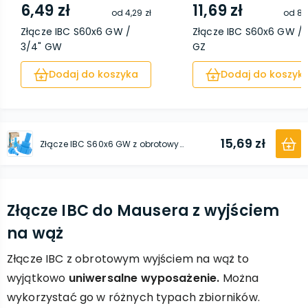
6,49 zł
11,69 zł
od
4,29 zł
od
8,
Złącze IBC S60x6 GW /
Złącze IBC S60x6 GW / 1'
3/4" GW
GZ
Dodaj do koszyka
Dodaj do koszyk
15,69 zł
Złącze IBC S60x6 GW z obrotowym wyjściem na wąż 1''
Złącze IBC do Mausera z wyjściem
na wąż
Złącze IBC z obrotowym wyjściem na wąż to
wyjątkowo
uniwersalne wyposażenie.
Można
wykorzystać go w różnych typach zbiorników.