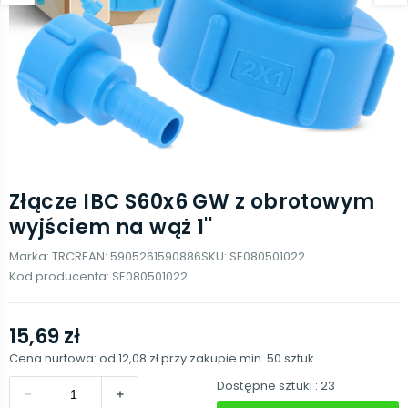
Złącze IBC S60x6 GW z obrotowym
wyjściem na wąż 1''
Marka:
TRCR
EAN:
5905261590886
SKU:
SE080501022
Kod producenta:
SE080501022
15,69 zł
Cena hurtowa: od
12,08 zł
przy zakupie min.
50
sztuk
Dostępne sztuki
: 23