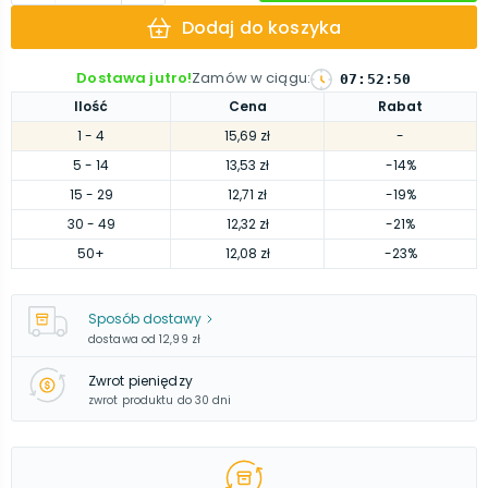
Dodaj do koszyka
Dostawa jutro!
Zamów w ciągu
:
07
:
52
:
49
Ilość
Cena
Rabat
1
- 4
15,69 zł
-
5
- 14
13,53 zł
-14%
15
- 29
12,71 zł
-19%
30
- 49
12,32 zł
-21%
50
+
12,08 zł
-23%
Sposób dostawy
dostawa od
12,99 zł
Zwrot pieniędzy
zwrot produktu do 30 dni