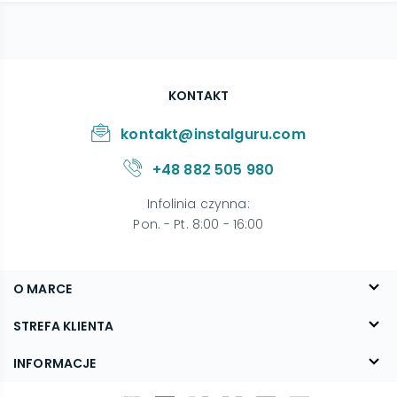
KONTAKT
kontakt@instalguru.com
+48 882 505 980
Infolinia czynna
:
Pon. - Pt. 8:00 - 16:00
O MARCE
O nas
STREFA KLIENTA
Blog
FAQ
INFORMACJE
Kontakt
Dostawa