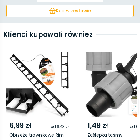
1...
Kup w zestawie
Klienci kupowali również
6,99 zł
1,49 zł
od
6,43 zł
od
0,
Obrzeże trawnikowe Rim-
Zaślepka taśmy