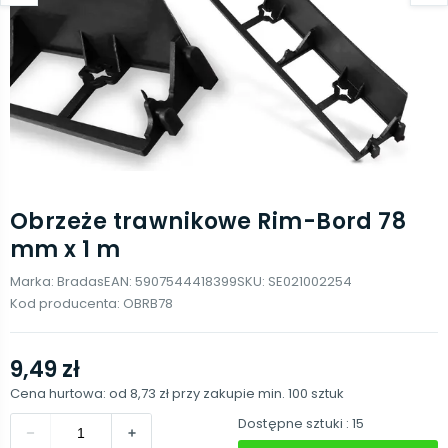
Obrzeże trawnikowe Rim-Bord 78
mm x 1 m
Marka:
Bradas
EAN:
5907544418399
SKU:
SE021002254
Kod producenta:
OBRB78
9,49 zł
Cena hurtowa: od
8,73 zł
przy zakupie min.
100
sztuk
Dostępne sztuki
: 15