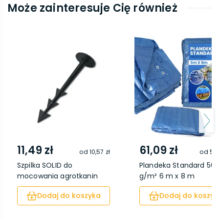
Może zainteresuje Cię również
11,49 zł
61,09 zł
od
10,57 zł
od
52,
Szpilka SOLID do
Plandeka Standard 50
mocowania agrotkanin
g/m² 6 m x 8 m
12...
Dodaj do koszyka
Dodaj do koszyk