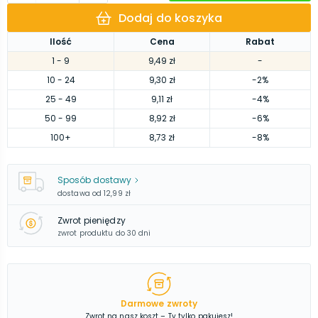
Dodaj do koszyka
Ilość
Cena
Rabat
1
- 9
9,49 zł
-
10
- 24
9,30 zł
-2%
25
- 49
9,11 zł
-4%
50
- 99
8,92 zł
-6%
100
+
8,73 zł
-8%
Sposób dostawy
dostawa od
12,99 zł
Zwrot pieniędzy
zwrot produktu do 30 dni
Darmowe zwroty
Zwrot na nasz koszt – Ty tylko pakujesz!