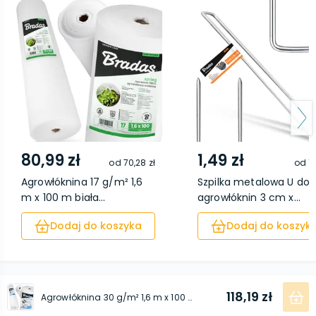
80,99 zł
1,49 zł
od
70,28 zł
od
1,
Agrowłóknina 17 g/m² 1,6
Szpilka metalowa U do
m x 100 m biała...
agrowłóknin 3 cm x...
Dodaj do koszyka
Dodaj do koszyk
118,19 zł
Agrowłóknina 30 g/m² 1,6 m x 100 m biała (zimowo-wiosenna)