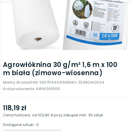
Agrowłóknina 30 g/m² 1,6 m x 100
m biała (zimowo-wiosenna)
Marka:
Bradas
EAN:
5907544431398
SKU:
SE080402034
Kod producenta:
AWW3016100
118,19 zł
Cena hurtowa: od
103,90 zł
przy zakupie min.
30
sztuk
Dostępne sztuki
: 0