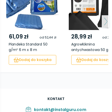
61,09 zł
28,99 zł
od
52,44 zł
od
26,
Plandeka Standard 50
Agrowłóknina
g/m² 6 m x 8 m
antychwastowa 50 g/
2,1 x...
Dodaj do koszyka
Dodaj do koszyk
KONTAKT
kontakt@instalguru.com