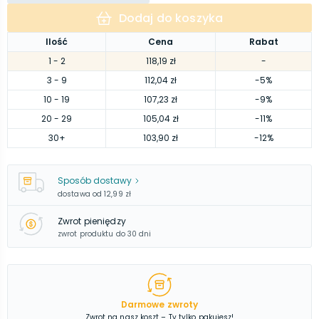
Dodaj do koszyka
Ilość
Cena
Rabat
1
- 2
118,19 zł
-
3
- 9
112,04 zł
-5%
10
- 19
107,23 zł
-9%
20
- 29
105,04 zł
-11%
30
+
103,90 zł
-12%
Sposób dostawy
dostawa od
12,99 zł
Zwrot pieniędzy
zwrot produktu do 30 dni
Darmowe zwroty
Zwrot na nasz koszt – Ty tylko pakujesz!