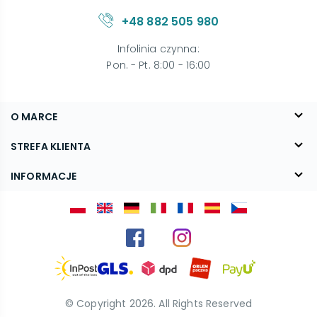
+48 882 505 980
Infolinia czynna
:
Pon. - Pt. 8:00 - 16:00
O MARCE
O nas
STREFA KLIENTA
Blog
FAQ
INFORMACJE
Kontakt
Dostawa
Regulamin
Reklamacje i zwroty
Polityka prywatności
Kariera
© Copyright
2026
. All Rights Reserved