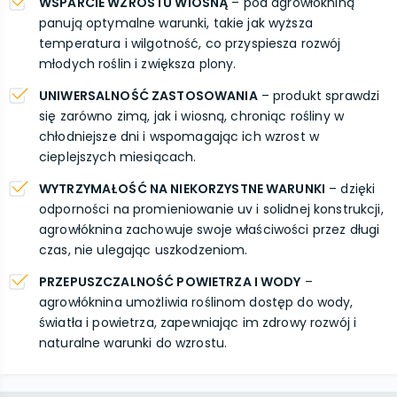
WSPARCIE WZROSTU WIOSNĄ
– pod agrowłókniną
panują optymalne warunki, takie jak wyższa
temperatura i wilgotność, co przyspiesza rozwój
młodych roślin i zwiększa plony.
UNIWERSALNOŚĆ ZASTOSOWANIA
– produkt sprawdzi
się zarówno zimą, jak i wiosną, chroniąc rośliny w
chłodniejsze dni i wspomagając ich wzrost w
cieplejszych miesiącach.
WYTRZYMAŁOŚĆ NA NIEKORZYSTNE WARUNKI
– dzięki
odporności na promieniowanie uv i solidnej konstrukcji,
agrowłóknina zachowuje swoje właściwości przez długi
czas, nie ulegając uszkodzeniom.
PRZEPUSZCZALNOŚĆ POWIETRZA I WODY
–
agrowłóknina umożliwia roślinom dostęp do wody,
światła i powietrza, zapewniając im zdrowy rozwój i
naturalne warunki do wzrostu.