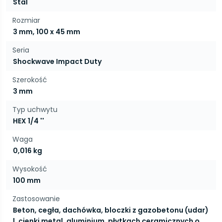
Stal
Rozmiar
3 mm, 100 x 45 mm
Seria
Shockwave Impact Duty
Szerokość
3 mm
Typ uchwytu
HEX 1/4 ''
Waga
0,016 kg
Wysokość
100 mm
Zastosowanie
Beton, cegła, dachówka, bloczki z gazobetonu (udar)
|, cienki metal, aluminium, płytkach ceramicznych o