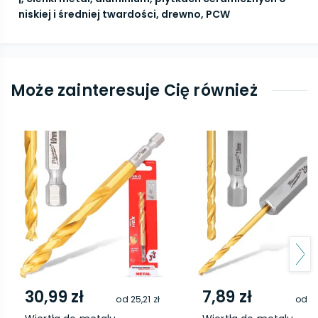
niskiej i średniej twardości, drewno, PCW
Może zainteresuje Cię również
30,99 zł
7,89 zł
od
25,21 zł
od
5,