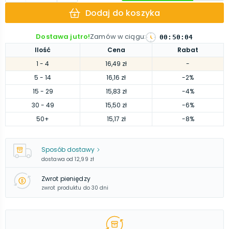
Dodaj do koszyka
Dostawa jutro!
Zamów w ciągu
:
00
:
50
:
03
Ilość
Cena
Rabat
1
- 4
16,49 zł
-
5
- 14
16,16 zł
-2%
15
- 29
15,83 zł
-4%
30
- 49
15,50 zł
-6%
50
+
15,17 zł
-8%
Sposób dostawy
dostawa od
12,99 zł
Zwrot pieniędzy
zwrot produktu do 30 dni