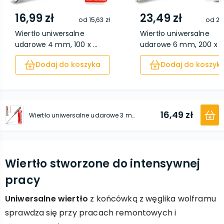
16,99 zł
23,49 zł
od
15,63 zł
od
21,
Wiertło uniwersalne
Wiertło uniwersalne
udarowe 4 mm, 100 x ...
udarowe 6 mm, 200 x ..
Dodaj do koszyka
Dodaj do koszyk
16,49 zł
Wiertło uniwersalne udarowe 3 mm, 100 x 45 mm
Wiertło stworzone do intensywnej
pracy
Uniwersalne wiertło
z końcówką z węglika wolframu
sprawdza się przy pracach remontowych i