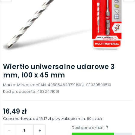
Wiertło uniwersalne udarowe 3
mm, 100 x 45 mm
Marka:
Milwaukee
EAN:
4058546287191
SKU:
SE030506510
Kod producenta:
4932471091
16,49 zł
Cena hurtowa: od
15,17 zł
przy zakupie min.
50
sztuk
Dostępne sztuki
: 7