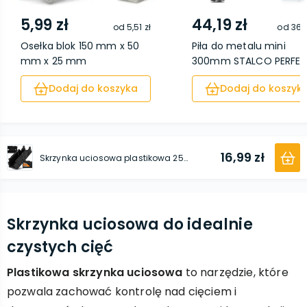
5,99 zł
44,19 zł
od
5,51 zł
od
36,7
Osełka blok 150 mm x 50
Piła do metalu mini
mm x 25 mm
300mm STALCO PERFE
Dodaj do koszyka
Dodaj do koszyk
16,99 zł
Skrzynka uciosowa plastikowa 250 mm х 65 mm х 60 mm
Skrzynka uciosowa do idealnie
czystych cięć
Plastikowa skrzynka uciosowa
to narzędzie, które
pozwala zachować kontrolę nad cięciem i