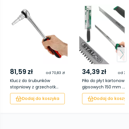
81,59 zł
34,39 zł
od
70,83 zł
od
28,
Klucz do śrubunków
Piła do płyt kartonowo
stopniowy z grzechotk...
gipsowych 150 mm ...
Dodaj do koszyka
Dodaj do koszyk