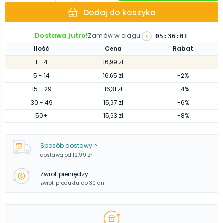
Dodaj do koszyka
Dostawa jutro!
Zamów w ciągu
:
05
:
36
:
00
Ilość
Cena
Rabat
1
- 4
16,99 zł
-
5
- 14
16,65 zł
-2%
15
- 29
16,31 zł
-4%
30
- 49
15,97 zł
-6%
50
+
15,63 zł
-8%
Sposób dostawy
dostawa od
12,99 zł
Zwrot pieniędzy
zwrot produktu do 30 dni