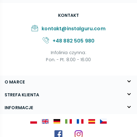
KONTAKT
kontakt@instalguru.com
+48 882 505 980
Infolinia czynna
:
Pon. - Pt. 8:00 - 16:00
O MARCE
O nas
STREFA KLIENTA
Blog
FAQ
INFORMACJE
Kontakt
Dostawa
Regulamin
Reklamacje i zwroty
Polityka prywatności