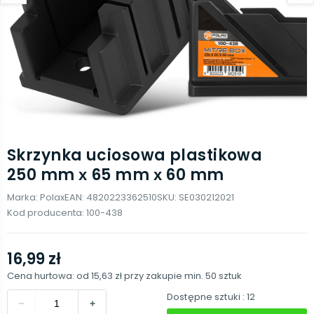
Skrzynka uciosowa plastikowa
250 mm х 65 mm х 60 mm
Marka:
Polax
EAN:
4820223362510
SKU:
SE030212021
Kod producenta:
100-438
16,99 zł
Cena hurtowa: od
15,63 zł
przy zakupie min.
50
sztuk
Dostępne sztuki
: 12