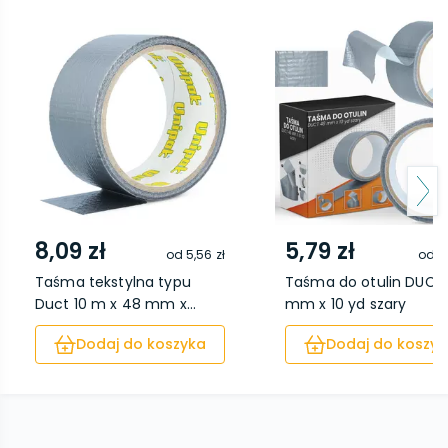
8,09 zł
5,79 zł
od
5,56 zł
od
3
Taśma tekstylna typu
Taśma do otulin DUCT
Duct 10 m x 48 mm x...
mm x 10 yd szary
Dodaj do koszyka
Dodaj do koszyk