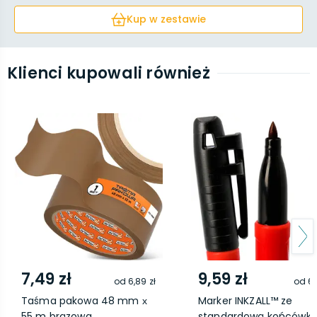
Kup w zestawie
Klienci kupowali również
7,49 zł
9,59 zł
od
6,89 zł
od
6,
Taśma pakowa 48 mm х
Marker INKZALL™ ze
55 m brązowa
standardową końcówką .