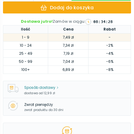
Dodaj do koszyka
Dostawa jutro!
Zamów w ciągu
:
08
:
34
:
28
Ilość
Cena
Rabat
1
- 9
7,49 zł
-
10
- 24
7,34 zł
-2%
25
- 49
7,19 zł
-4%
50
- 99
7,04 zł
-6%
100
+
6,89 zł
-8%
Sposób dostawy
dostawa od
12,99 zł
Zwrot pieniędzy
zwrot produktu do 30 dni