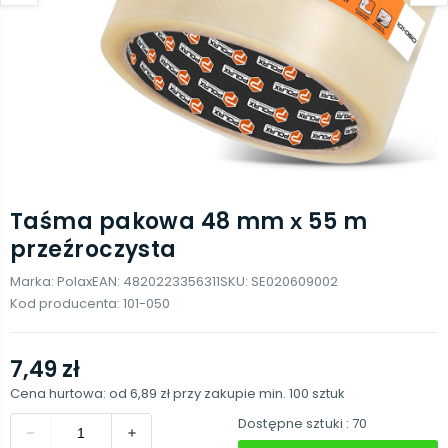
Taśma pakowa 48 mm х 55 m
przeźroczysta
Marka:
Polax
EAN:
4820223356311
SKU:
SE020609002
Kod producenta:
101-050
7,49 zł
Cena hurtowa: od
6,89 zł
przy zakupie min.
100
sztuk
Dostępne sztuki
: 70