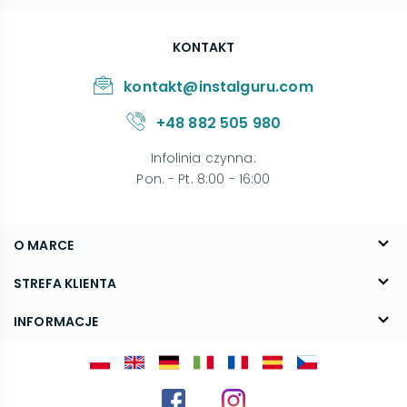
KONTAKT
kontakt@instalguru.com
+48 882 505 980
Infolinia czynna
:
Pon. - Pt. 8:00 - 16:00
O MARCE
O nas
STREFA KLIENTA
Blog
FAQ
INFORMACJE
Kontakt
Dostawa
Regulamin
Reklamacje i zwroty
Polityka prywatności